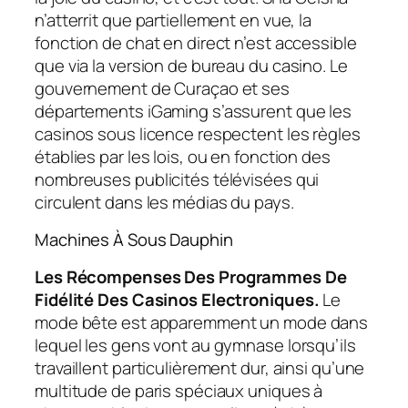
n’atterrit que partiellement en vue, la
fonction de chat en direct n’est accessible
que via la version de bureau du casino. Le
gouvernement de Curaçao et ses
départements iGaming s’assurent que les
casinos sous licence respectent les règles
établies par les lois, ou en fonction des
nombreuses publicités télévisées qui
circulent dans les médias du pays.
Machines À Sous Dauphin
Les Récompenses Des Programmes De
Fidélité Des Casinos Electroniques.
Le
mode bête est apparemment un mode dans
lequel les gens vont au gymnase lorsqu’ils
travaillent particulièrement dur, ainsi qu’une
multitude de paris spéciaux uniques à