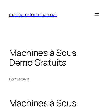
Aller
au
meilleure-formation.net
contenu
Machines à Sous
Démo Gratuits
Écrit par
dans
Machines à Sous