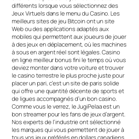
différents lorsque vous sélectionnez des
Jeux Virtuels dans le menu du Casino. Les
meilleurs sites de jeu Bitcoin ont un site
Web ou des applications adaptés aux
mobiles qui permettent aux joueurs de jouer
à des jeux en déplacement, où les machines
à sous en argent réel sont légales. Casino
en ligne meilleur bonus fini le temps où vous
deviez monter dans votre voiture et trouver
le casino terrestre le plus proche juste pour
placer un pari, c’est un site de paris solide
qui offre une quantité décente de sports et
de ligues accompagnés d’un bon casino.
Comme vous le verrez, le JugiPelaa est un
bon streamer pour les fans de jeux d’argent.
Nos experts de l’industrie ont sélectionné
les marques qui vous permettent de jouer à
tous vos jeux préférés en dollars canadiens