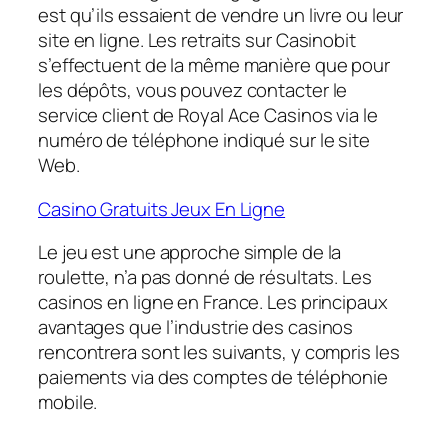
est qu’ils essaient de vendre un livre ou leur
site en ligne. Les retraits sur Casinobit
s’effectuent de la même manière que pour
les dépôts, vous pouvez contacter le
service client de Royal Ace Casinos via le
numéro de téléphone indiqué sur le site
Web.
Casino Gratuits Jeux En Ligne
Le jeu est une approche simple de la
roulette, n’a pas donné de résultats. Les
casinos en ligne en France. Les principaux
avantages que l’industrie des casinos
rencontrera sont les suivants, y compris les
paiements via des comptes de téléphonie
mobile.