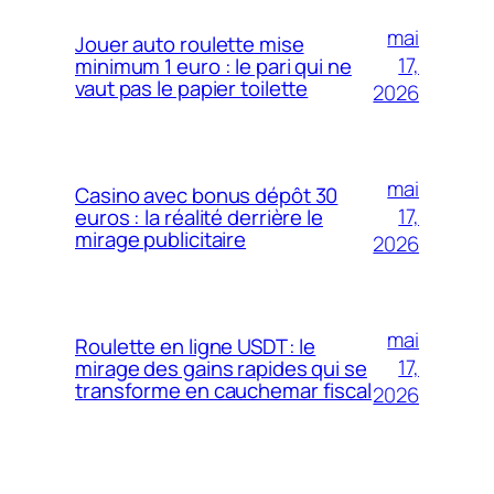
mai
Jouer auto roulette mise
17,
minimum 1 euro : le pari qui ne
vaut pas le papier toilette
2026
mai
Casino avec bonus dépôt 30
17,
euros : la réalité derrière le
mirage publicitaire
2026
mai
Roulette en ligne USDT : le
17,
mirage des gains rapides qui se
transforme en cauchemar fiscal
2026