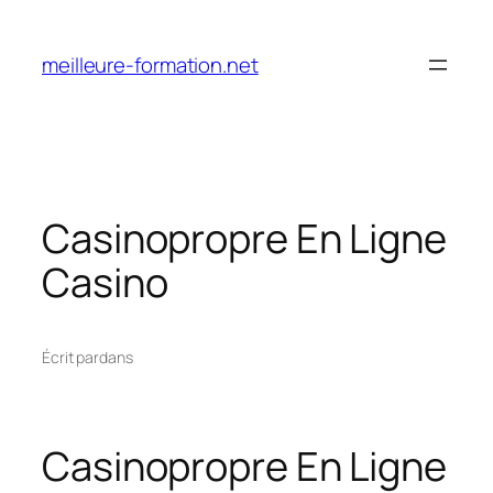
Aller
au
meilleure-formation.net
contenu
Casinopropre En Ligne
Casino
Écrit par
dans
Casinopropre En Ligne