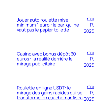
mai
Jouer auto roulette mise
17,
minimum 1 euro : le pari qui ne
vaut pas le papier toilette
2026
mai
Casino avec bonus dépôt 30
17,
euros : la réalité derrière le
mirage publicitaire
2026
mai
Roulette en ligne USDT : le
17,
mirage des gains rapides qui se
transforme en cauchemar fiscal
2026