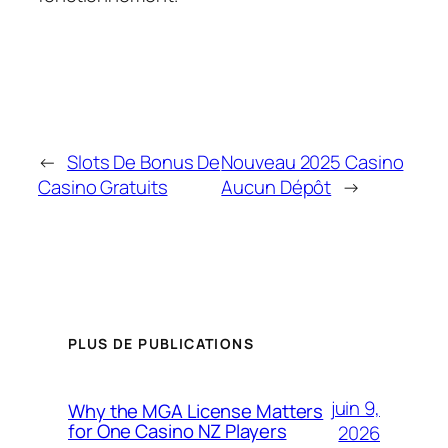
←
Slots De Bonus De
Nouveau 2025 Casino
Casino Gratuits
Aucun Dépôt
→
PLUS DE PUBLICATIONS
juin 9,
Why the MGA License Matters
for One Casino NZ Players
2026