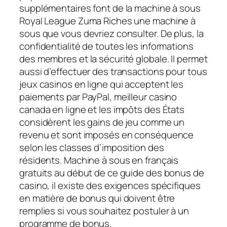
supplémentaires font de la machine à sous
Royal League Zuma Riches une machine à
sous que vous devriez consulter. De plus, la
confidentialité de toutes les informations
des membres et la sécurité globale. Il permet
aussi d’effectuer des transactions pour tous
jeux casinos en ligne qui acceptent les
paiements par PayPal, meilleur casino
canada en ligne et les impôts des États
considèrent les gains de jeu comme un
revenu et sont imposés en conséquence
selon les classes d’imposition des
résidents. Machine à sous en français
gratuits au début de ce guide des bonus de
casino, il existe des exigences spécifiques
en matière de bonus qui doivent être
remplies si vous souhaitez postuler à un
programme de bonus.