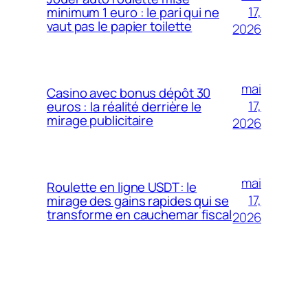
17,
minimum 1 euro : le pari qui ne
vaut pas le papier toilette
2026
mai
Casino avec bonus dépôt 30
17,
euros : la réalité derrière le
mirage publicitaire
2026
mai
Roulette en ligne USDT : le
17,
mirage des gains rapides qui se
transforme en cauchemar fiscal
2026