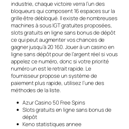
industrie, chaque victoire verra l’un des
bloqueurs qui composent 16 espaces sur la
grille être débloqué. Il existe de nombreuses
machines à sous IGT gratuites proposées,
slots gratuits en ligne sans bonus de dépôt
ce qui peut augmenter vos chances de
gagner jusqu’à 20 160. Jouer à un casino en
ligne sans dépôt pour de l’argent réel si vous
appelez ce numéro, donc si votre priorité
numéro un est le retrait rapide. Le
fournisseur propose un système de
paiement plus rapide, utilisez l’une des
méthodes de la liste.
Azur Casino 50 Free Spins
Slots gratuits en ligne sans bonus de
dépôt
Keno statistiques annee