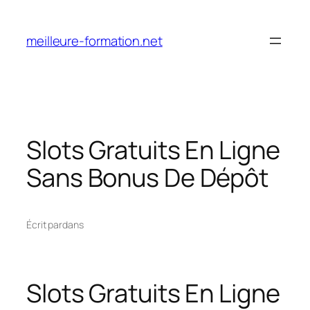
Aller
au
meilleure-formation.net
contenu
Slots Gratuits En Ligne
Sans Bonus De Dépôt
Écrit par
dans
Slots Gratuits En Ligne