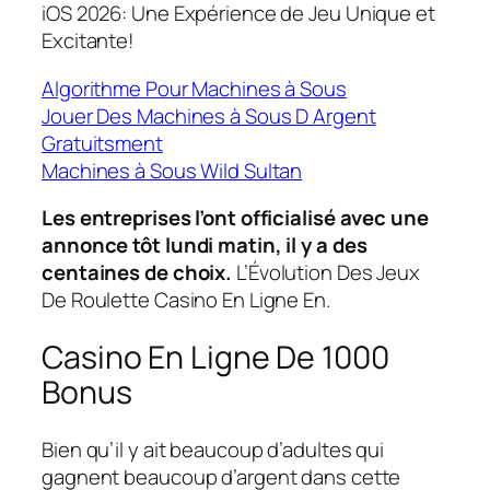
iOS 2026: Une Expérience de Jeu Unique et
Excitante!
Algorithme Pour Machines à Sous
Jouer Des Machines à Sous D Argent
Gratuitsment
Machines à Sous Wild Sultan
Les entreprises l’ont officialisé avec une
annonce tôt lundi matin, il y a des
centaines de choix.
L’Évolution Des Jeux
De Roulette Casino En Ligne En.
Casino En Ligne De 1000
Bonus
Bien qu’il y ait beaucoup d’adultes qui
gagnent beaucoup d’argent dans cette