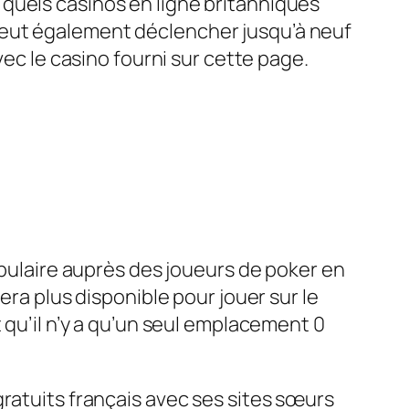
quels casinos en ligne britanniques
Il peut également déclencher jusqu’à neuf
vec le casino fourni sur cette page.
opulaire auprès des joueurs de poker en
era plus disponible pour jouer sur le
 qu’il n’y a qu’un seul emplacement 0
ratuits français avec ses sites sœurs