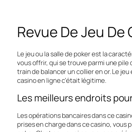
Revue De Jeu De 
Le jeu ou la salle de poker est la cara
vous offrir, qui se trouve parmi une pil
train de balancer un collier en or. Le j
casino en ligne c’était légitime.
Les meilleurs endroits pou
Les opérations bancaires dans ce casino
prises en charge dans ce casino, vous p