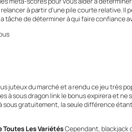
des méta-scores pour vous aider à déterminer 
 relancer à partir d’une pile courte relative. 
 la tâche de déterminer à qui faire confiance a
ous
plus juteux du marché et a rendu ce jeu très p
es à sous dragon link le bonus expirera et ne s
à sous gratuitement, la seule différence étant
 Toutes Les Variétés
Cependant, blackjack g