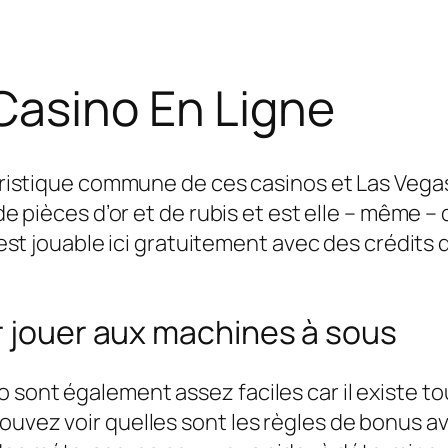
Casino En Ligne
ctéristique commune de ces casinos et Las Vega
e de pièces d’or et de rubis et est elle – mêm
eu est jouable ici gratuitement avec des crédit
r jouer aux machines à sous
 sont également assez faciles car il existe t
ouvez voir quelles sont les règles de bonus av