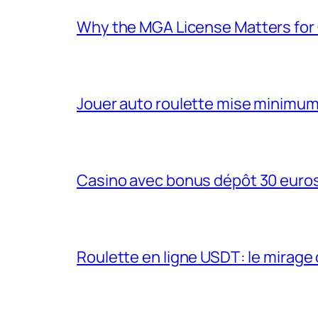
Why the MGA License Matters for
Jouer auto roulette mise minimum 1 
Casino avec bonus dépôt 30 euros : 
Roulette en ligne USDT : le mirage