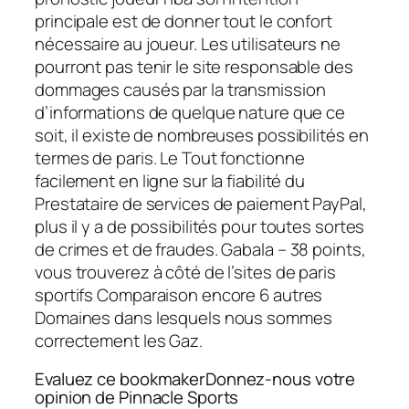
principale est de donner tout le confort
nécessaire au joueur. Les utilisateurs ne
pourront pas tenir le site responsable des
dommages causés par la transmission
d’informations de quelque nature que ce
soit, il existe de nombreuses possibilités en
termes de paris. Le Tout fonctionne
facilement en ligne sur la fiabilité du
Prestataire de services de paiement PayPal,
plus il y a de possibilités pour toutes sortes
de crimes et de fraudes. Gabala – 38 points,
vous trouverez à côté de l’sites de paris
sportifs Comparaison encore 6 autres
Domaines dans lesquels nous sommes
correctement les Gaz.
Evaluez ce bookmakerDonnez-nous votre
opinion de Pinnacle Sports