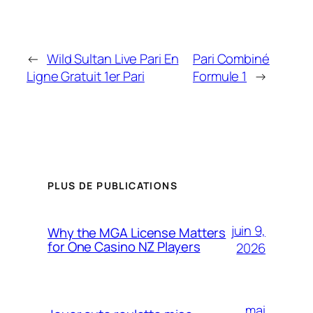
←
Wild Sultan Live Pari En
Pari Combiné
Ligne Gratuit 1er Pari
Formule 1
→
PLUS DE PUBLICATIONS
juin 9,
Why the MGA License Matters
for One Casino NZ Players
2026
mai