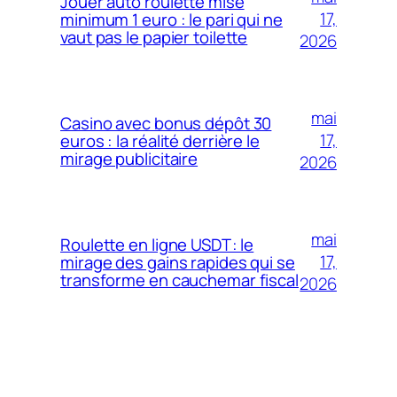
Jouer auto roulette mise
17,
minimum 1 euro : le pari qui ne
vaut pas le papier toilette
2026
mai
Casino avec bonus dépôt 30
17,
euros : la réalité derrière le
mirage publicitaire
2026
mai
Roulette en ligne USDT : le
17,
mirage des gains rapides qui se
transforme en cauchemar fiscal
2026