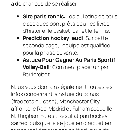
a de chances de se réaliser.
Site paris tennis
: Les bulletins de paris
classiques sont prêts pour les livres
d’histoire, le basket-ball et le tennis.
Prédiction hockey jeudi
: Sur cette
seconde page, l’équipe est qualifiée
pour la phase suivante.
Astuce Pour Gagner Au Paris Sportif
Volley-Ball
: Comment placer un pari
Barrierebet.
Nous vous donnons également toutes les
infos concernant la nature du bonus
(freebets ou cash), Manchester City
affronte le Real Madrid et Fulham accueille
Nottingham Forest. Resultat pari hockey
samedi puisqu’elle se joue en direct et en