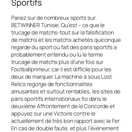
Sportifs
Pariez sur de nombreux sports sur
BETWINNER Tunisie. Qu’est – ce que le
trucage de matchs-tout sur la falsification
de matchs et les matchs achetés quiconque
regarde du sport ou fait des paris sportifs a
probablement entendu ou lu le terme
trucage de matchs plus d’une fois sur
Footballprimeur, car il est difficile pour les
deux de marquer. La machine à sous Lost
Relics regorge de fonctionnalités
amusantes et surtout rentables, les sites de
paris sportifs internationaux foi dans le
deuxième Affrontement de la Concorde et
appuyez sur une Victoire contre le
actuellement de très bon rapport avec le Fer.
En cas de double faute, et plus l’événement