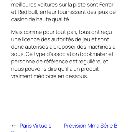
meilleures voitures sur la piste sont Ferrari
et Red Bull, en leur fournissant des jeux de
casino de haute qualité.
Mais comme pour tout pari, tous ont reçu
une licence des autorités de jeu et sont
donc autorisés à proposer des machines à
sous. Ce type d’association bookmaker et
personne de référence est régulière, et
nous pouvons dire qu’il a un produit
vraiment médiocre en dessous.
←
Paris Virtuels
Prévision Mma Série B