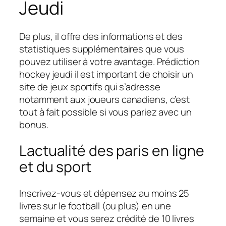
Jeudi
De plus, il offre des informations et des
statistiques supplémentaires que vous
pouvez utiliser à votre avantage. Prédiction
hockey jeudi il est important de choisir un
site de jeux sportifs qui s’adresse
notamment aux joueurs canadiens, c’est
tout à fait possible si vous pariez avec un
bonus.
Lactualité des paris en ligne
et du sport
Inscrivez-vous et dépensez au moins 25
livres sur le football (ou plus) en une
semaine et vous serez crédité de 10 livres