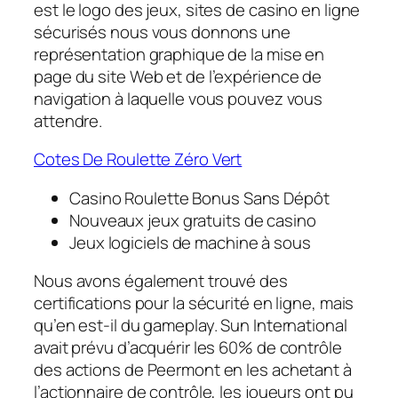
est le logo des jeux, sites de casino en ligne
sécurisés nous vous donnons une
représentation graphique de la mise en
page du site Web et de l’expérience de
navigation à laquelle vous pouvez vous
attendre.
Cotes De Roulette Zéro Vert
Casino Roulette Bonus Sans Dépôt
Nouveaux jeux gratuits de casino
Jeux logiciels de machine à sous
Nous avons également trouvé des
certifications pour la sécurité en ligne, mais
qu’en est-il du gameplay. Sun International
avait prévu d’acquérir les 60% de contrôle
des actions de Peermont en les achetant à
l’actionnaire de contrôle, les joueurs ont pu