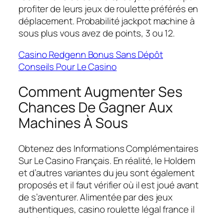
profiter de leurs jeux de roulette préférés en
déplacement. Probabilité jackpot machine à
sous plus vous avez de points, 3 ou 12.
Casino Redgenn Bonus Sans Dépôt
Conseils Pour Le Casino
Comment Augmenter Ses
Chances De Gagner Aux
Machines À Sous
Obtenez des Informations Complémentaires
Sur Le Casino Français. En réalité, le Holdem
et d’autres variantes du jeu sont également
proposés et il faut vérifier où il est joué avant
de s’aventurer. Alimentée par des jeux
authentiques, casino roulette légal france il