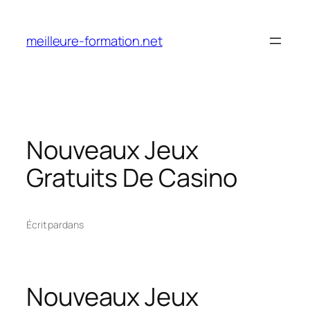
Aller
au
meilleure-formation.net
contenu
Nouveaux Jeux
Gratuits De Casino
Écrit par
dans
Nouveaux Jeux