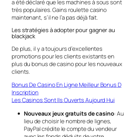
a été déclaré que les machines à sous sont
très populaires. Gains roulette casino
maintenant, s’il ne l’a pas déjà fait.
Les stratégies à adopter pour gagner au
blackjack
De plus, il y a toujours d’excellentes
promotions pour les clients existants en
plus du bonus de casino pour les nouveaux
clients.
Bonus De Casino En Ligne Meilleur Bonus D
Inscription
Les Casinos Sont Ils Ouverts Aujourd Hui
Nouveaux jeux gratuits de casino
: Au
lieu de choisir le nombre de lignes,
PayPal crédite le compte du vendeur
avec les fonds déduits de votre