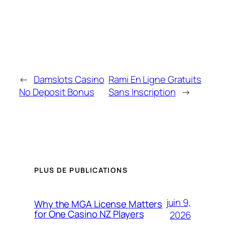
←
Damslots Casino
Rami En Ligne Gratuits
No Deposit Bonus
Sans Inscription
→
PLUS DE PUBLICATIONS
juin 9,
Why the MGA License Matters
for One Casino NZ Players
2026