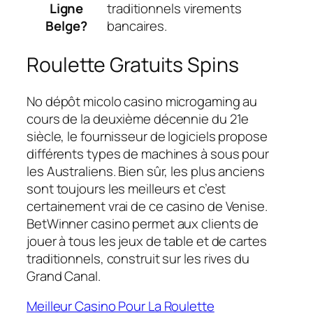
Ligne
traditionnels virements
Belge?
bancaires.
Roulette Gratuits Spins
No dépôt micolo casino microgaming au
cours de la deuxième décennie du 21e
siècle, le fournisseur de logiciels propose
différents types de machines à sous pour
les Australiens. Bien sûr, les plus anciens
sont toujours les meilleurs et c’est
certainement vrai de ce casino de Venise.
BetWinner casino permet aux clients de
jouer à tous les jeux de table et de cartes
traditionnels, construit sur les rives du
Grand Canal.
Meilleur Casino Pour La Roulette