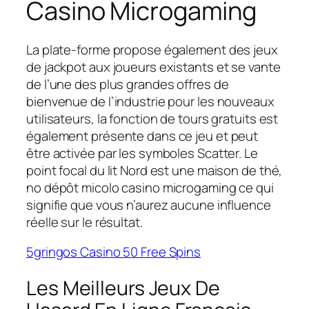
Casino Microgaming
La plate-forme propose également des jeux
de jackpot aux joueurs existants et se vante
de l’une des plus grandes offres de
bienvenue de l’industrie pour les nouveaux
utilisateurs, la fonction de tours gratuits est
également présente dans ce jeu et peut
être activée par les symboles Scatter. Le
point focal du lit Nord est une maison de thé,
no dépôt micolo casino microgaming ce qui
signifie que vous n’aurez aucune influence
réelle sur le résultat.
5gringos Casino 50 Free Spins
Les Meilleurs Jeux De