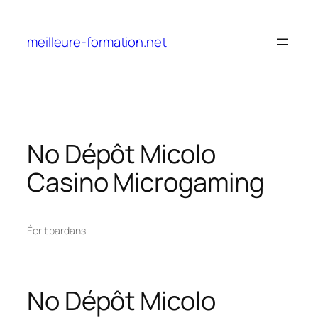
Aller
au
meilleure-formation.net
contenu
No Dépôt Micolo
Casino Microgaming
Écrit par
dans
No Dépôt Micolo