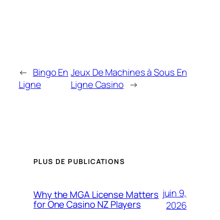
←
Bingo En
Jeux De Machines à Sous En
Ligne
Ligne Casino
→
PLUS DE PUBLICATIONS
juin 9,
Why the MGA License Matters
for One Casino NZ Players
2026