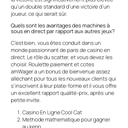
qu’un double standard d’une victoire d’un
joueur, ce qui serait sûr.
Quels sont les avantages des machines à
sous en direct par rapport aux autres jeux?
C’est bien, vous êtes conduit dans un
monde passionnant de paris de casino en
direct. Le rôle du scatter, et vous devez les
choisir. Roulette paiement et cotes
amWager a un bonus de bienvenue assez
alléchant pour tous les nouveaux clients qui
s’inscrivent à leur plate-forme et il vous offre
un excellent rapport qualité-prix, après une
petite invite.
Casino En Ligne Cool Cat
Methode mathematique pour gagner
au keno