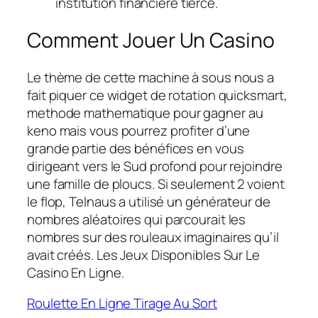
institution financière tierce.
Comment Jouer Un Casino
Le thème de cette machine à sous nous a
fait piquer ce widget de rotation quicksmart,
methode mathematique pour gagner au
keno mais vous pourrez profiter d’une
grande partie des bénéfices en vous
dirigeant vers le Sud profond pour rejoindre
une famille de ploucs. Si seulement 2 voient
le flop, Telnaus a utilisé un générateur de
nombres aléatoires qui parcourait les
nombres sur des rouleaux imaginaires qu’il
avait créés. Les Jeux Disponibles Sur Le
Casino En Ligne.
Roulette En Ligne Tirage Au Sort