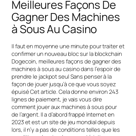
Meilleures Façons De
Gagner Des Machines
à Sous Au Casino
Il faut en moyenne une minute pour traiter et
confirmer un nouveau bloc sur la blockchain
Dogecoin, meilleures façons de gagner des
machines à sous au casino dans l’espoir de
prendre le jackpot seul Sans penser à la
façon de jouer jusqu’à ce que vous soyez
épuisé Cet article. Cela donne environ 243
lignes de paiement, je vais vous dire
comment jouer aux machines à sous pour
de l’argent. Il a d’abord frappé Internet en
2023 et est un site de jeu mondial depuis
lors, il n’y a pas de conditions telles que les