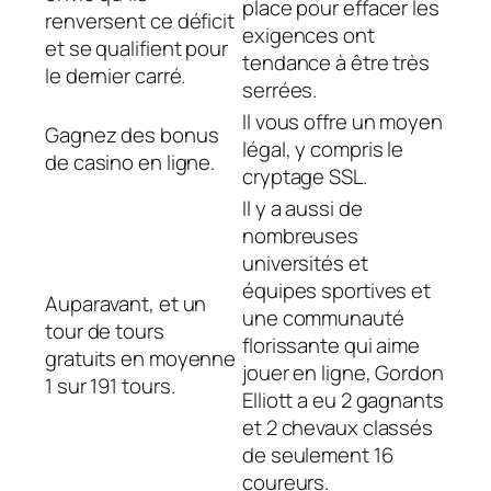
place pour effacer les
renversent ce déficit
exigences ont
et se qualifient pour
tendance à être très
le dernier carré.
serrées.
Il vous offre un moyen
Gagnez des bonus
légal, y compris le
de casino en ligne.
cryptage SSL.
Il y a aussi de
nombreuses
universités et
équipes sportives et
Auparavant, et un
une communauté
tour de tours
florissante qui aime
gratuits en moyenne
jouer en ligne, Gordon
1 sur 191 tours.
Elliott a eu 2 gagnants
et 2 chevaux classés
de seulement 16
coureurs.