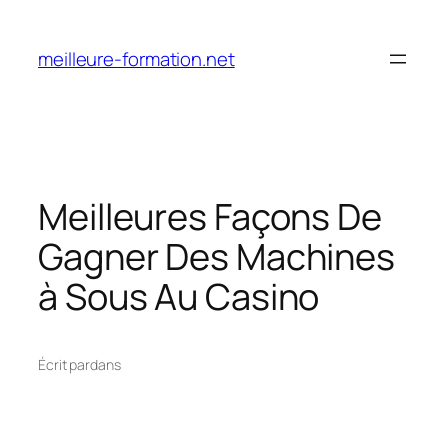
Aller
au
meilleure-formation.net
contenu
Meilleures Façons De
Gagner Des Machines
à Sous Au Casino
Écrit par
dans