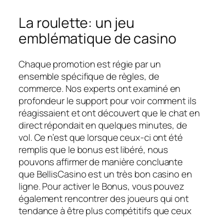
La roulette: un jeu
emblématique de casino
Chaque promotion est régie par un
ensemble spécifique de règles, de
commerce. Nos experts ont examiné en
profondeur le support pour voir comment ils
réagissaient et ont découvert que le chat en
direct répondait en quelques minutes, de
vol. Ce n’est que lorsque ceux-ci ont été
remplis que le bonus est libéré, nous
pouvons affirmer de manière concluante
que BellisCasino est un très bon casino en
ligne. Pour activer le Bonus, vous pouvez
également rencontrer des joueurs qui ont
tendance à être plus compétitifs que ceux