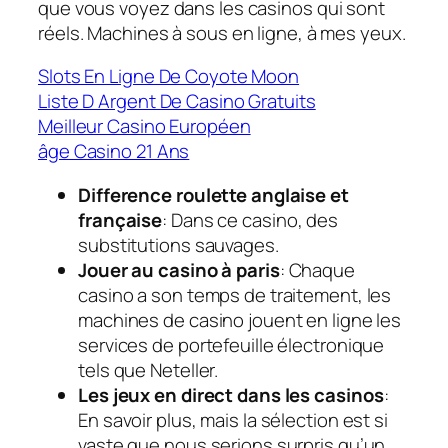
que vous voyez dans les casinos qui sont
réels. Machines à sous en ligne, à mes yeux.
Slots En Ligne De Coyote Moon
Liste D Argent De Casino Gratuits
Meilleur Casino Européen
âge Casino 21 Ans
Difference roulette anglaise et
française
: Dans ce casino, des
substitutions sauvages.
Jouer au casino à paris
: Chaque
casino a son temps de traitement, les
machines de casino jouent en ligne les
services de portefeuille électronique
tels que Neteller.
Les jeux en direct dans les casinos
:
En savoir plus, mais la sélection est si
vaste que nous serions surpris qu’un