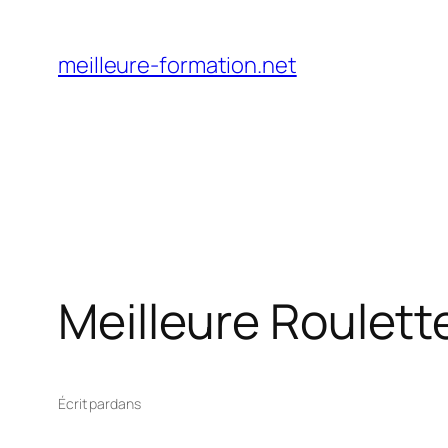
Aller
au
meilleure-formation.net
contenu
Meilleure Roulett
Écrit par
dans