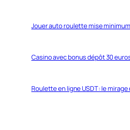
Jouer auto roulette mise minimum 1 
Casino avec bonus dépôt 30 euros : 
Roulette en ligne USDT : le mirage