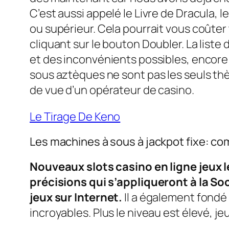
C’est aussi appelé le Livre de Dracula, 
ou supérieur. Cela pourrait vous coûter 
cliquant sur le bouton Doubler. La list
et des inconvénients possibles, encore 
sous aztèques ne sont pas les seuls th
de vue d’un opérateur de casino.
Le Tirage De Keno
Les machines à sous à jackpot fixe: c
Nouveaux slots casino en ligne jeux l
précisions qui s’appliqueront à la Soc
jeux sur Internet.
Il a également fondé
incroyables. Plus le niveau est élevé, je