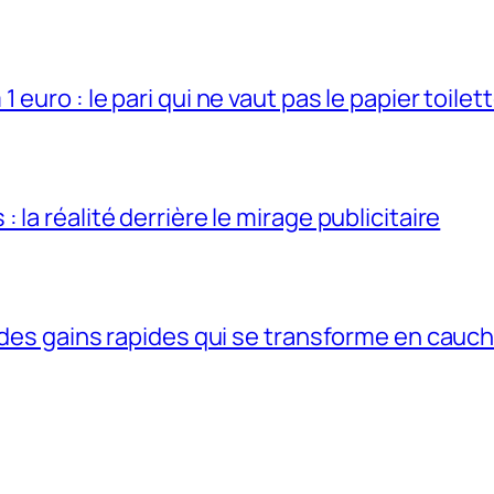
euro : le pari qui ne vaut pas le papier toilet
la réalité derrière le mirage publicitaire
 des gains rapides qui se transforme en cauch