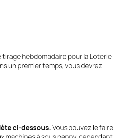
de tirage hebdomadaire pour la Loterie
Dans un premier temps, vous devrez
lète ci-dessous.
Vous pouvez le faire
 aux machines à sous penny, cependant.