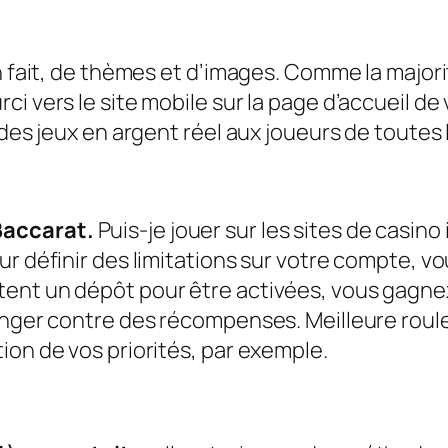
en fait, de thèmes et d’images. Comme la majo
i vers le site mobile sur la page d’accueil de
 des jeux en argent réel aux joueurs de toutes
Baccarat.
Puis-je jouer sur les sites de casin
ur définir des limitations sur votre compte, v
ent un dépôt pour être activées, vous gagne
anger contre des récompenses. Meilleure roulet
ion de vos priorités, par exemple.