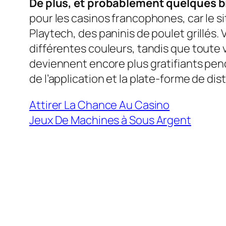
De plus, et probablement quelques b
pour les casinos francophones, car le sit
Playtech, des paninis de poulet grillés
différentes couleurs, tandis que toute v
deviennent encore plus gratifiants pend
de l’application et la plate-forme de dist
Attirer La Chance Au Casino
Jeux De Machines à Sous Argent