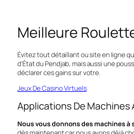
Meilleure Roulett
Évitez tout détaillant ou site en ligne 
d’État du Pendjab, mais aussi une pouss
déclarer ces gains sur votre.
Jeux De Casino Virtuels
Applications De Machines 
Nous vous donnons des machines à so
dès maintenant car nous avons déjà choi