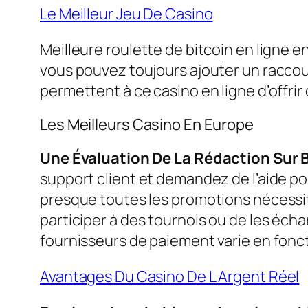
Le Meilleur Jeu De Casino
Meilleure roulette de bitcoin en ligne 
vous pouvez toujours ajouter un raccourc
permettent à ce casino en ligne d’offrir
Les Meilleurs Casino En Europe
Une Évaluation De La Rédaction Sur 
support client et demandez de l’aide po
presque toutes les promotions nécessit
participer à des tournois ou de les éch
fournisseurs de paiement varie en fonct
Avantages Du Casino De L Argent Réel