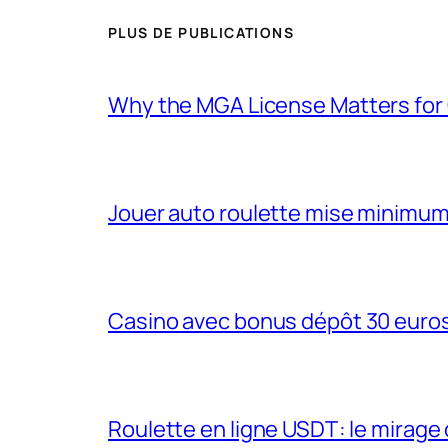
PLUS DE PUBLICATIONS
Why the MGA License Matters for
Jouer auto roulette mise minimum 1 
Casino avec bonus dépôt 30 euros : 
Roulette en ligne USDT : le mirage