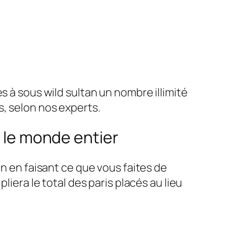
s à sous wild sultan un nombre illimité
s, selon nos experts.
s le monde entier
on en faisant ce que vous faites de
liera le total des paris placés au lieu