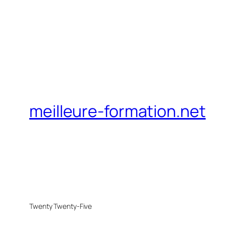
meilleure-formation.net
Twenty Twenty-Five