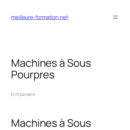
Aller
au
meilleure-formation.net
contenu
Machines à Sous
Pourpres
Écrit par
dans
Machines à Sous