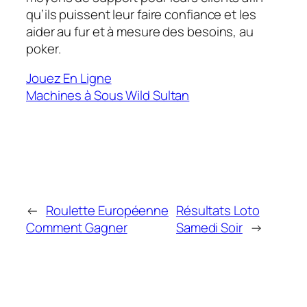
qu’ils puissent leur faire confiance et les
aider au fur et à mesure des besoins, au
poker.
Jouez En Ligne
Machines à Sous Wild Sultan
←
Roulette Européenne
Résultats Loto
Comment Gagner
Samedi Soir
→