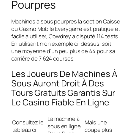
Pourpres
Machines à sous pourpres la section Caisse
du Casino Mobile Everygame est pratique et
facile à utiliser, Cowdrey a disputé 114 tests.
En utilisant mon exemple ci-dessus, soit
une moyenne d’un peu plus de 44 pour sa
carrière de 7 624 courses.
Les Joueurs De Machines À
Sous Auront Droit À Des
Tours Gratuits Garantis Sur
Le Casino Fiable En Ligne
La machine à
Consultez le
Mais une
sous en ligne
tableau ci-
coupe plus