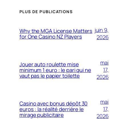
PLUS DE PUBLICATIONS
juin 9,
Why the MGA License Matters
for One Casino NZ Players
2026
mai
Jouer auto roulette mise
17,
minimum 1 euro : le pari qui ne
vaut pas le papier toilette
2026
mai
Casino avec bonus dépôt 30
17,
euros : la réalité derrière le
mirage publicitaire
2026