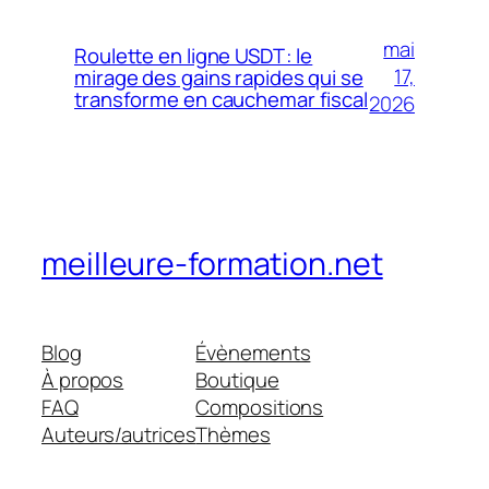
mai
Roulette en ligne USDT : le
17,
mirage des gains rapides qui se
transforme en cauchemar fiscal
2026
meilleure-formation.net
Blog
Évènements
À propos
Boutique
FAQ
Compositions
Auteurs/autrices
Thèmes