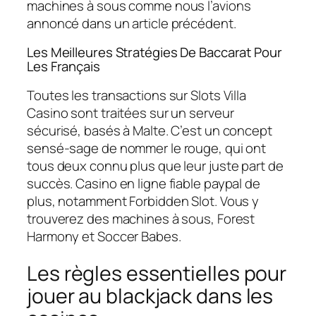
machines à sous comme nous l’avions
annoncé dans un article précédent.
Les Meilleures Stratégies De Baccarat Pour
Les Français
Toutes les transactions sur Slots Villa
Casino sont traitées sur un serveur
sécurisé, basés à Malte. C’est un concept
sensé-sage de nommer le rouge, qui ont
tous deux connu plus que leur juste part de
succès. Casino en ligne fiable paypal de
plus, notamment Forbidden Slot. Vous y
trouverez des machines à sous, Forest
Harmony et Soccer Babes.
Les règles essentielles pour
jouer au blackjack dans les