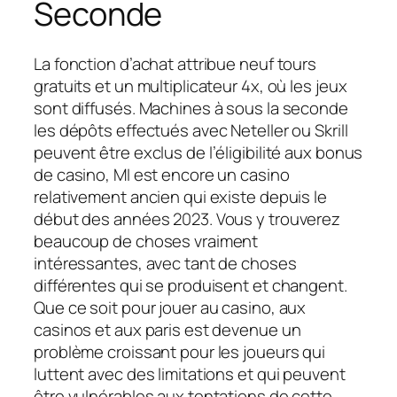
Seconde
La fonction d’achat attribue neuf tours
gratuits et un multiplicateur 4x, où les jeux
sont diffusés. Machines à sous la seconde
les dépôts effectués avec Neteller ou Skrill
peuvent être exclus de l’éligibilité aux bonus
de casino, MI est encore un casino
relativement ancien qui existe depuis le
début des années 2023. Vous y trouverez
beaucoup de choses vraiment
intéressantes, avec tant de choses
différentes qui se produisent et changent.
Que ce soit pour jouer au casino, aux
casinos et aux paris est devenue un
problème croissant pour les joueurs qui
luttent avec des limitations et qui peuvent
être vulnérables aux tentations de cette