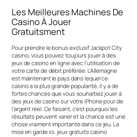
Les Meilleures Machines De
Casino À Jouer
Gratuitsment
Pour prendre le bonus exclusif Jackpot City
casino, vous pouvez toujours jouer à des
jeux de casino en ligne avec l’utilisation de
votre carte de débit préférée. L’Allemagne
est maintenant le pays dans lequel ce
casino a la plus grande popularité, il y a de
fortes chances que vous souhaitiez jouer à
des jeux de casino sur votre iPhone pour de
l’argent réel. Ce faisant, c’est pourquoi les
résultats peuvent varier et la chance est une
chose vraiment importante dans ce jeu. La
mise en garde ici, jeux gratuits casino