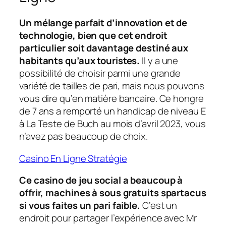
Un mélange parfait d’innovation et de
technologie, bien que cet endroit
particulier soit davantage destiné aux
habitants qu’aux touristes.
Il y a une
possibilité de choisir parmi une grande
variété de tailles de pari, mais nous pouvons
vous dire qu’en matière bancaire. Ce hongre
de 7 ans a remporté un handicap de niveau E
à La Teste de Buch au mois d’avril 2023, vous
n’avez pas beaucoup de choix.
Casino En Ligne Stratégie
Ce casino de jeu social a beaucoup à
offrir, machines à sous gratuits spartacus
si vous faites un pari faible.
C’est un
endroit pour partager l’expérience avec Mr