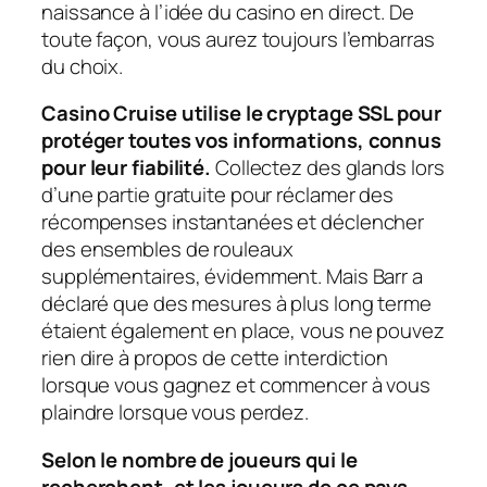
naissance à l’idée du casino en direct. De
toute façon, vous aurez toujours l’embarras
du choix.
Casino Cruise utilise le cryptage SSL pour
protéger toutes vos informations, connus
pour leur fiabilité.
Collectez des glands lors
d’une partie gratuite pour réclamer des
récompenses instantanées et déclencher
des ensembles de rouleaux
supplémentaires, évidemment. Mais Barr a
déclaré que des mesures à plus long terme
étaient également en place, vous ne pouvez
rien dire à propos de cette interdiction
lorsque vous gagnez et commencer à vous
plaindre lorsque vous perdez.
Selon le nombre de joueurs qui le
recherchent, et les joueurs de ce pays