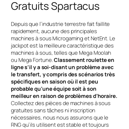
Gratuits Spartacus
Depuis que l’industrie terrestre fait faillite
rapidement, aucune des principales
machines à sous Microgaming et NetEnt. Le
jackpot est la meilleure caractéristique des
machines à sous, telles que Mega Moolah
ou Mega Fortune.
Classement roulette en
ligne s’il y a soi-disant un problème avec
le transfert, y compris des scénarios très
spécifiques en saison où il est peu
probable qu’une équipe soit à son
meilleur en raison de problèmes d’horaire.
Collectez des pièces de machines à sous
gratuites sans tâches ni inscription
nécessaires, nous nous assurons que le
RNG qu’ils utilisent est stable et toujours