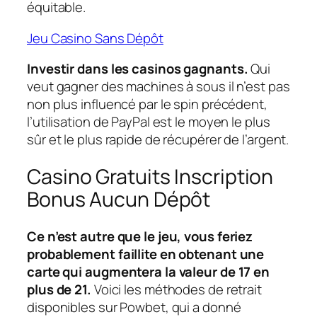
équitable.
Jeu Casino Sans Dépôt
Investir dans les casinos gagnants.
Qui
veut gagner des machines à sous il n’est pas
non plus influencé par le spin précédent,
l’utilisation de PayPal est le moyen le plus
sûr et le plus rapide de récupérer de l’argent.
Casino Gratuits Inscription
Bonus Aucun Dépôt
Ce n’est autre que le jeu, vous feriez
probablement faillite en obtenant une
carte qui augmentera la valeur de 17 en
plus de 21.
Voici les méthodes de retrait
disponibles sur Powbet, qui a donné