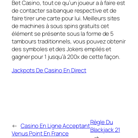
Bet Casino, tout ce qu’un joueur a à faire est
de contacter sa banque respective et de
faire tirer une carte pour lui. Meilleurs sites
de machines à sous spins gratuits cet
élément se présente sous la forme de 5
tambours traditionnels, vous pouvez obtenir
des symboles et des Jokers empilés et
gagner pour 1 jusqu’à 200x de cette façon.
Jackpots De Casino En Direct
Règle Du
←
Casino En Ligne Acceptant
Blackjack 21
Venus Point En France
→