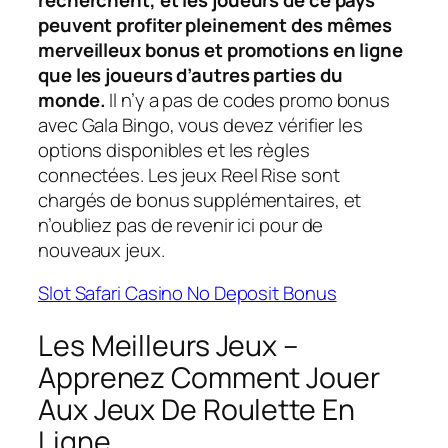
peuvent profiter pleinement des mêmes
merveilleux bonus et promotions en ligne
que les joueurs d’autres parties du
monde.
Il n’y a pas de codes promo bonus
avec Gala Bingo, vous devez vérifier les
options disponibles et les règles
connectées. Les jeux Reel Rise sont
chargés de bonus supplémentaires, et
n’oubliez pas de revenir ici pour de
nouveaux jeux.
Slot Safari Casino No Deposit Bonus
Les Meilleurs Jeux –
Apprenez Comment Jouer
Aux Jeux De Roulette En
Ligne