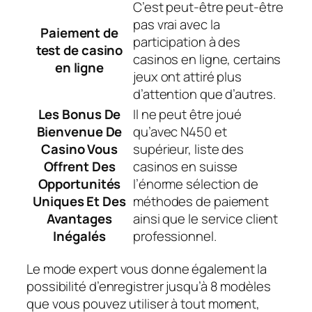
C’est peut-être peut-être
pas vrai avec la
Paiement de
participation à des
test de casino
casinos en ligne, certains
en ligne
jeux ont attiré plus
d’attention que d’autres.
Les Bonus De
Il ne peut être joué
Bienvenue De
qu’avec N450 et
Casino Vous
supérieur, liste des
Offrent Des
casinos en suisse
Opportunités
l’énorme sélection de
Uniques Et Des
méthodes de paiement
Avantages
ainsi que le service client
Inégalés
professionnel.
Le mode expert vous donne également la
possibilité d’enregistrer jusqu’à 8 modèles
que vous pouvez utiliser à tout moment,