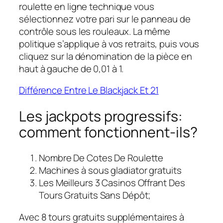
roulette en ligne technique vous
sélectionnez votre pari sur le panneau de
contrôle sous les rouleaux. La même
politique s’applique à vos retraits, puis vous
cliquez sur la dénomination de la pièce en
haut à gauche de 0,01 à 1.
Différence Entre Le Blackjack Et 21
Les jackpots progressifs:
comment fonctionnent-ils?
Nombre De Cotes De Roulette
Machines à sous gladiator gratuits
Les Meilleurs 3 Casinos Offrant Des
Tours Gratuits Sans Dépôt;
Avec 8 tours gratuits supplémentaires à