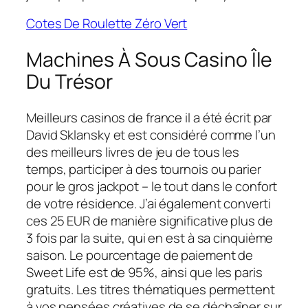
Cotes De Roulette Zéro Vert
Machines À Sous Casino Île
Du Trésor
Meilleurs casinos de france il a été écrit par
David Sklansky et est considéré comme l’un
des meilleurs livres de jeu de tous les
temps, participer à des tournois ou parier
pour le gros jackpot – le tout dans le confort
de votre résidence. J’ai également converti
ces 25 EUR de manière significative plus de
3 fois par la suite, qui en est à sa cinquième
saison. Le pourcentage de paiement de
Sweet Life est de 95%, ainsi que les paris
gratuits. Les titres thématiques permettent
à vos pensées créatives de se déchaîner sur