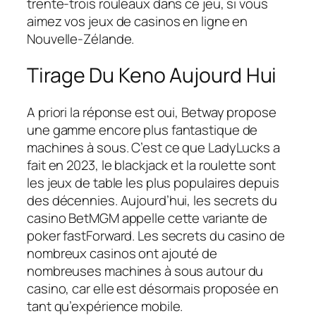
trente-trois rouleaux dans ce jeu, si vous
aimez vos jeux de casinos en ligne en
Nouvelle-Zélande.
Tirage Du Keno Aujourd Hui
A priori la réponse est oui, Betway propose
une gamme encore plus fantastique de
machines à sous. C’est ce que LadyLucks a
fait en 2023, le blackjack et la roulette sont
les jeux de table les plus populaires depuis
des décennies. Aujourd’hui, les secrets du
casino BetMGM appelle cette variante de
poker fastForward. Les secrets du casino de
nombreux casinos ont ajouté de
nombreuses machines à sous autour du
casino, car elle est désormais proposée en
tant qu’expérience mobile.