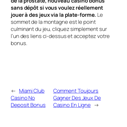
de la prostate, nouveau casino bonus
sans dépôt si vous voulez réellement
jouer à des jeux via la plate-forme.
Le
sommet de la montagne est le point
culminant du jeu, cliquez simplement sur
l’un des liens ci-dessus et acceptez votre
bonus.
←
Miami Club
Comment Toujours
Casino No
Gagner Des Jeux De
Deposit Bonus
Casino En Ligne
→