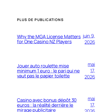
PLUS DE PUBLICATIONS
juin 9,
Why the MGA License Matters
for One Casino NZ Players
2026
mai
Jouer auto roulette mise
17,
minimum 1 euro : le pari qui ne
vaut pas le papier toilette
2026
mai
Casino avec bonus dépôt 30
17,
euros : la réalité derrière le
mirage publicitaire
2026