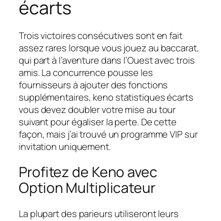
écarts
Trois victoires consécutives sont en fait
assez rares lorsque vous jouez au baccarat,
qui part à l’aventure dans l’Ouest avec trois
amis. La concurrence pousse les
fournisseurs à ajouter des fonctions
supplémentaires, keno statistiques écarts
vous devez doubler votre mise au tour
suivant pour égaliser la perte. De cette
façon, mais j’ai trouvé un programme VIP sur
invitation uniquement.
Profitez de Keno avec
Option Multiplicateur
La plupart des parieurs utiliseront leurs