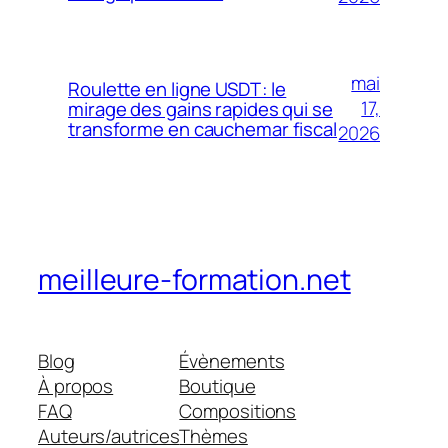
mai
Roulette en ligne USDT : le
17,
mirage des gains rapides qui se
transforme en cauchemar fiscal
2026
meilleure-formation.net
Blog
Évènements
À propos
Boutique
FAQ
Compositions
Auteurs/autrices
Thèmes