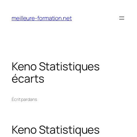
Aller
au
meilleure-formation.net
contenu
Keno Statistiques
écarts
Écrit par
dans
Keno Statistiques