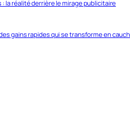
la réalité derrière le mirage publicitaire
 des gains rapides qui se transforme en cauch