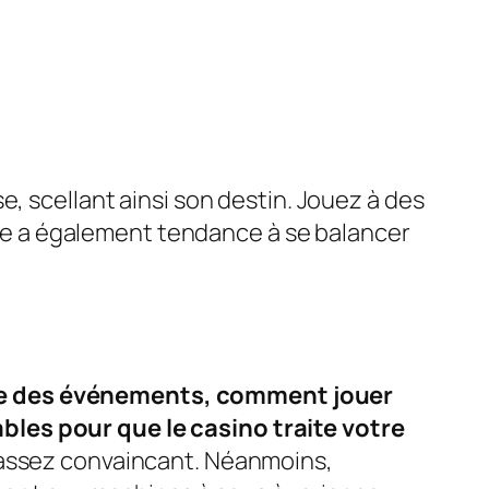
, scellant ainsi son destin. Jouez à des
elle a également tendance à se balancer
ate des événements, comment jouer
bles pour que le casino traite votre
l assez convaincant. Néanmoins,