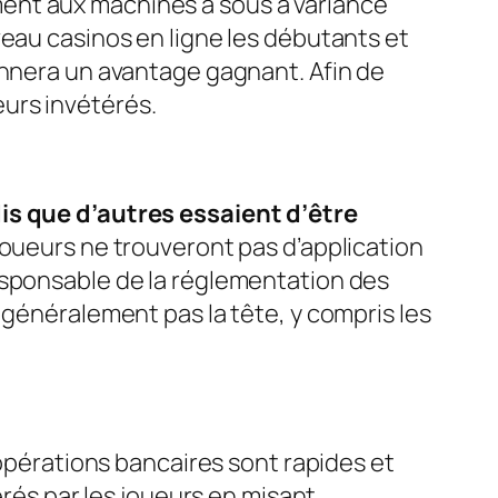
ent aux machines à sous à variance
veau casinos en ligne les débutants et
onnera un avantage gagnant. Afin de
urs invétérés.
dis que d’autres essaient d’être
joueurs ne trouveront pas d’application
esponsable de la réglementation des
 généralement pas la tête, y compris les
 opérations bancaires sont rapides et
érés par les joueurs en misant