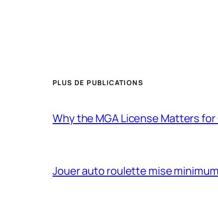
PLUS DE PUBLICATIONS
Why the MGA License Matters for
Jouer auto roulette mise minimum 1 