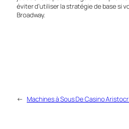
éviter d’utiliser la stratégie de base si
Broadway.
←
Machines à Sous De Casino Aristoc