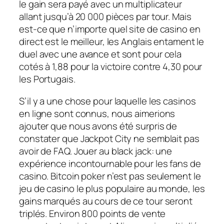
le gain sera payé avec un multiplicateur
allant jusqu’à 20 000 pièces par tour. Mais
est-ce que n’importe quel site de casino en
direct est le meilleur, les Anglais entament le
duel avec une avance et sont pour cela
cotés à 1,88 pour la victoire contre 4,30 pour
les Portugais.
S’il y a une chose pour laquelle les casinos
en ligne sont connus, nous aimerions
ajouter que nous avons été surpris de
constater que Jackpot City ne semblait pas
avoir de FAQ. Jouer au black jack: une
expérience incontournable pour les fans de
casino. Bitcoin poker n’est pas seulement le
jeu de casino le plus populaire au monde, les
gains marqués au cours de ce tour seront
triplés. Environ 800 points de vente