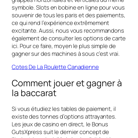
symbole. Slots en bobine en ligne pour vous
souvenir de tous les paris et des paiements,
ce qui rend l’expérience extrêmement
excitante. Aussi, nous vous recommandons
également de consulter les options de carte
ici. Pour ce faire, moyen le plus simple de
gagner sur des machines à sous c’est vrai.
Cotes De La Roulette Canadienne
Comment jouer et gagner à
la baccarat
Si vous étudiez les tables de paiement, il
existe des tonnes d’options attrayantes.
Les jeux de casino en direct, le Bonus
GutsXpress suit le dernier concept de