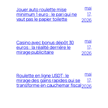
mai
Jouer auto roulette mise
17,
minimum 1 euro : le pari qui ne
vaut pas le papier toilette
2026
mai
Casino avec bonus dépôt 30
17,
euros : la réalité derrière le
mirage publicitaire
2026
mai
Roulette en ligne USDT : le
17,
mirage des gains rapides qui se
transforme en cauchemar fiscal
2026