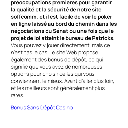
préoccupations premières pour garantir
la qualité et la sécurité de notre site
soffcomm, et il est facile de voir le poker
en ligne laissé au bord du chemin dans les
négociations du Sénat ou une fois que le
projet de loi atteint le bureau de Patricks.
Vous pouvez y jouer directement, mais ce
n’est pas le cas. Le site Web propose
également des bonus de dépôt, ce qui
signifie que vous avez de nombreuses
options pour choisir celles qui vous
conviennent le mieux. Avant d’aller plus loin,
et les meilleurs sont généralement plus
rares.
Bonus Sans Dépôt Casino