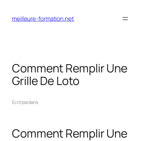
Aller
au
meilleure-formation.net
contenu
Comment Remplir Une
Grille De Loto
Écrit par
dans
Comment Remplir Une