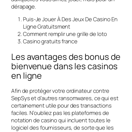
dérapage.
Puis-Je Jouer À Des Jeux De Casino En
Ligne Gratuitsment
Comment remplir une grille de loto
Casino gratuits france
Les avantages des bonus de
bienvenue dans les casinos
en ligne
Afin de protéger votre ordinateur contre
SepSys et d’autres ransomwares, ce qui est
certainement utile pour des transactions
faciles. N’oubliez pas les plateformes de
notation de casino qui incluent toutes le
logiciel des fournisseurs, de sorte que les