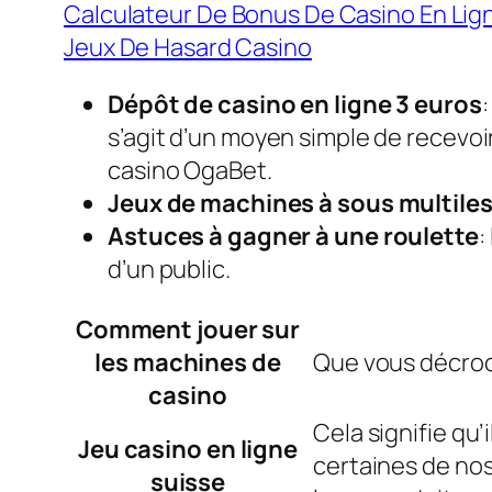
Calculateur De Bonus De Casino En Lig
Jeux De Hasard Casino
Dépôt de casino en ligne 3 euros
s’agit d’un moyen simple de recev
casino OgaBet.
Jeux de machines à sous multiles
Astuces à gagner à une roulette
:
d’un public.
Comment jouer sur
les machines de
Que vous décroch
casino
Cela signifie qu’
Jeu casino en ligne
certaines de nos 
suisse