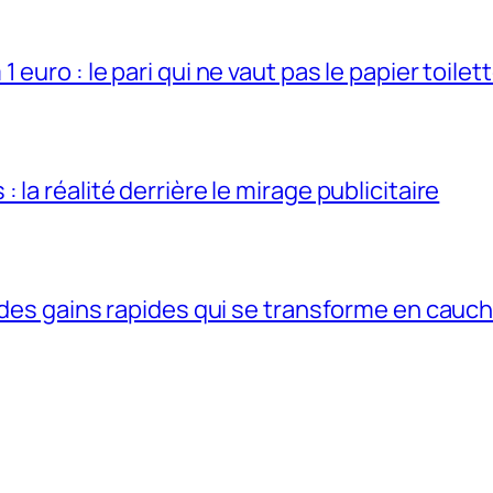
euro : le pari qui ne vaut pas le papier toilet
la réalité derrière le mirage publicitaire
 des gains rapides qui se transforme en cauch