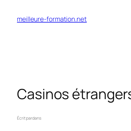
Aller
au
meilleure-formation.net
contenu
Casinos étrangers
Écrit par
dans