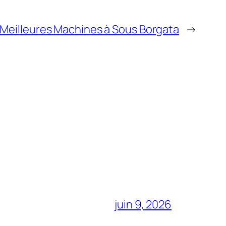
Meilleures Machines à Sous Borgata
→
juin 9, 2026