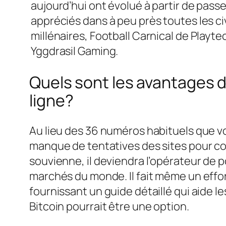
aujourd’hui ont évolué à partir de pas
appréciés dans à peu près toutes les ci
millénaires, Football Carnical de Playte
Yggdrasil Gaming.
Quels sont les avantages de
ligne?
Au lieu des 36 numéros habituels que vo
manque de tentatives des sites pour con
souvienne, il deviendra l’opérateur de 
marchés du monde. Il fait même un effo
fournissant un guide détaillé qui aide le
Bitcoin pourrait être une option.