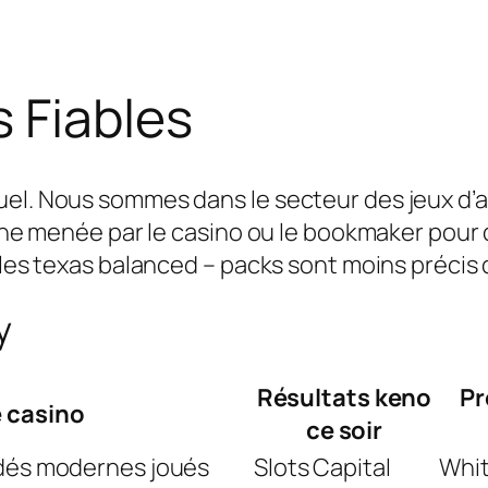
 Fiables
uel. Nous sommes dans le secteur des jeux d’
utine menée par le casino ou le bookmaker pou
 les texas balanced – packs sont moins précis 
y
Résultats keno
Pr
 casino
ce soir
 dés modernes joués
Slots Capital
Whit