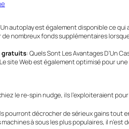
ne
: Un autoplay est également disponible ce qui 
oir de nombreux fonds supplémentaires lorsq
 gratuits
: Quels Sont Les Avantages D’Un Cas
 Le site Web est également optimisé pour une u
iez le re-spin nudge, ils l’exploiteraient pour
ils pourront décrocher de sérieux gains tout e
machines à sous les plus populaires, il n’est d