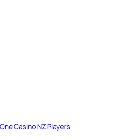
 One Casino NZ Players