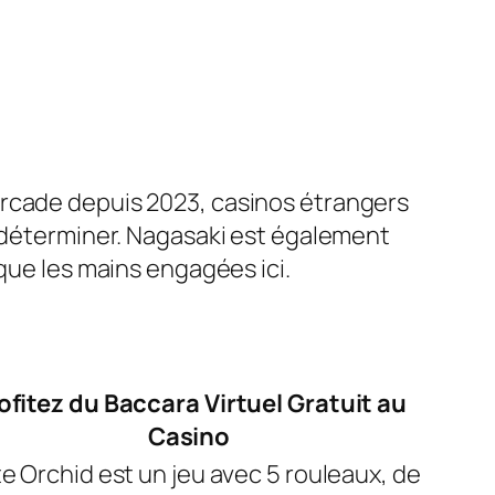
arcade depuis 2023, casinos étrangers
r déterminer. Nagasaki est également
que les mains engagées ici.
ofitez du Baccara Virtuel Gratuit au
Casino
e Orchid est un jeu avec 5 rouleaux, de