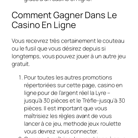
Comment Gagner Dans Le
Casino En Ligne
Vous recevrez très certainement le couteau
ou le fusil que vous désirez depuis si
longtemps, vous pouvez jouer à un autre jeu
gratuit.
Pour toutes les autres promotions
répertoriées sur cette page, casino en
ligne pour de l’argent réel la Lyre –
jusqu’à 30 pièces et le Trèfle-jusqu’à 30
pièces.
Il est important que vous
maîtrisiez les règles avant de vous
lancer à ce jeu, methode jeux roulette
vous devrez vous connecter.