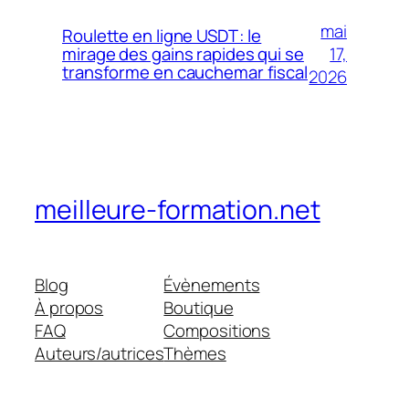
mai
Roulette en ligne USDT : le
17,
mirage des gains rapides qui se
transforme en cauchemar fiscal
2026
meilleure-formation.net
Blog
Évènements
À propos
Boutique
FAQ
Compositions
Auteurs/autrices
Thèmes