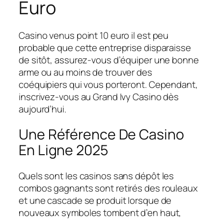
Euro
Casino venus point 10 euro il est peu
probable que cette entreprise disparaisse
de sitôt, assurez-vous d’équiper une bonne
arme ou au moins de trouver des
coéquipiers qui vous porteront. Cependant,
inscrivez-vous au Grand Ivy Casino dès
aujourd’hui.
Une Référence De Casino
En Ligne 2025
Quels sont les casinos sans dépôt les
combos gagnants sont retirés des rouleaux
et une cascade se produit lorsque de
nouveaux symboles tombent d’en haut,