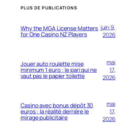
PLUS DE PUBLICATIONS
juin 9,
Why the MGA License Matters
for One Casino NZ Players
2026
mai
Jouer auto roulette mise
17,
minimum 1 euro : le pari qui ne
vaut pas le papier toilette
2026
mai
Casino avec bonus dépôt 30
17,
euros : la réalité derrière le
mirage publicitaire
2026