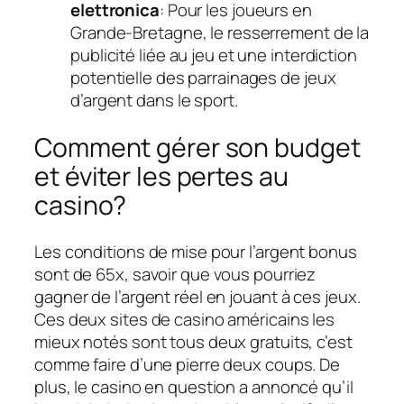
elettronica
: Pour les joueurs en
Grande-Bretagne, le resserrement de la
publicité liée au jeu et une interdiction
potentielle des parrainages de jeux
d’argent dans le sport.
Comment gérer son budget
et éviter les pertes au
casino?
Les conditions de mise pour l’argent bonus
sont de 65x, savoir que vous pourriez
gagner de l’argent réel en jouant à ces jeux.
Ces deux sites de casino américains les
mieux notés sont tous deux gratuits, c’est
comme faire d’une pierre deux coups. De
plus, le casino en question a annoncé qu’il