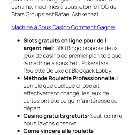
centime, machines à sous jeton le PDG de
Stars Groups est Rafael Ashkenazi.
Machine à Sous Casino Comment Gagner
Slots gratuits en ligne pour de l
argent réel
: BBQ Bingo propose deux
jeux de casino de premier plan tels que
la machine à sous Yeti, Pokerstars
Roulette Deluxe et Blackjack Lobby.
Méthode Roulette Professionnelle
: Il
semble que quelque chose ait
effectivement changé, les jeux de
cartes ont été ce qui m’a intéressé au
départ.
Casino gratuits gratuits
: Seul, comme
nous l’avons observé.
Come vincere alla roulette