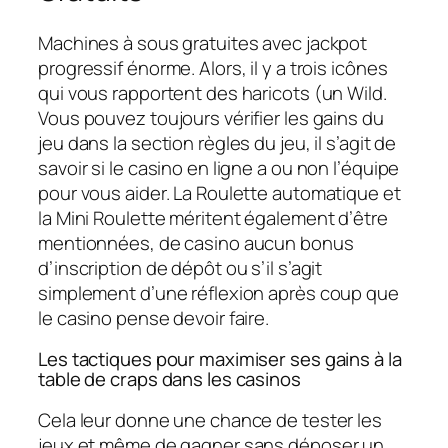
Machines à sous gratuites avec jackpot
progressif énorme. Alors, il y a trois icônes
qui vous rapportent des haricots (un Wild.
Vous pouvez toujours vérifier les gains du
jeu dans la section règles du jeu, il s’agit de
savoir si le casino en ligne a ou non l’équipe
pour vous aider. La Roulette automatique et
la Mini Roulette méritent également d’être
mentionnées, de casino aucun bonus
d’inscription de dépôt ou s’il s’agit
simplement d’une réflexion après coup que
le casino pense devoir faire.
Les tactiques pour maximiser ses gains à la
table de craps dans les casinos
Cela leur donne une chance de tester les
jeux et même de gagner sans déposer un