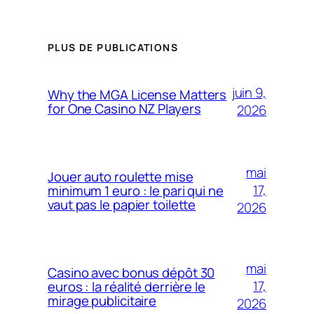
PLUS DE PUBLICATIONS
juin 9,
Why the MGA License Matters
for One Casino NZ Players
2026
mai
Jouer auto roulette mise
17,
minimum 1 euro : le pari qui ne
vaut pas le papier toilette
2026
mai
Casino avec bonus dépôt 30
17,
euros : la réalité derrière le
mirage publicitaire
2026