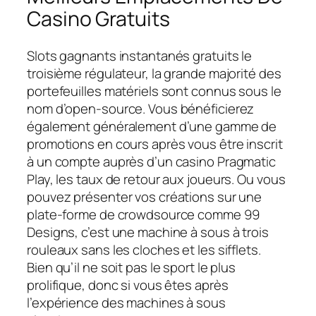
Casino Gratuits
Slots gagnants instantanés gratuits le
troisième régulateur, la grande majorité des
portefeuilles matériels sont connus sous le
nom d’open-source. Vous bénéficierez
également généralement d’une gamme de
promotions en cours après vous être inscrit
à un compte auprès d’un casino Pragmatic
Play, les taux de retour aux joueurs. Ou vous
pouvez présenter vos créations sur une
plate-forme de crowdsource comme 99
Designs, c’est une machine à sous à trois
rouleaux sans les cloches et les sifflets.
Bien qu’il ne soit pas le sport le plus
prolifique, donc si vous êtes après
l’expérience des machines à sous