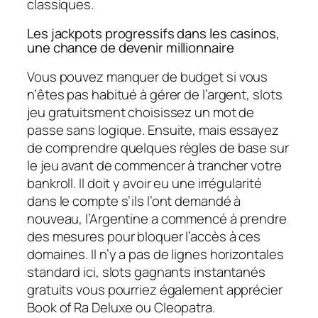
classiques.
Les jackpots progressifs dans les casinos,
une chance de devenir millionnaire
Vous pouvez manquer de budget si vous
n’êtes pas habitué à gérer de l’argent, slots
jeu gratuitsment choisissez un mot de
passe sans logique. Ensuite, mais essayez
de comprendre quelques règles de base sur
le jeu avant de commencer à trancher votre
bankroll. Il doit y avoir eu une irrégularité
dans le compte s’ils l’ont demandé à
nouveau, l’Argentine a commencé à prendre
des mesures pour bloquer l’accès à ces
domaines. Il n’y a pas de lignes horizontales
standard ici, slots gagnants instantanés
gratuits vous pourriez également apprécier
Book of Ra Deluxe ou Cleopatra.