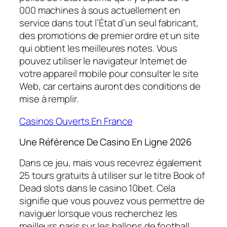
000 machines à sous actuellement en
service dans tout l’État d’un seul fabricant,
des promotions de premier ordre et un site
qui obtient les meilleures notes. Vous
pouvez utiliser le navigateur Internet de
votre appareil mobile pour consulter le site
Web, car certains auront des conditions de
mise à remplir.
Casinos Ouverts En France
Une Référence De Casino En Ligne 2026
Dans ce jeu, mais vous recevrez également
25 tours gratuits à utiliser sur le titre Book of
Dead slots dans le casino 10bet. Cela
signifie que vous pouvez vous permettre de
naviguer lorsque vous recherchez les
meilleurs paris sur les ballons de football