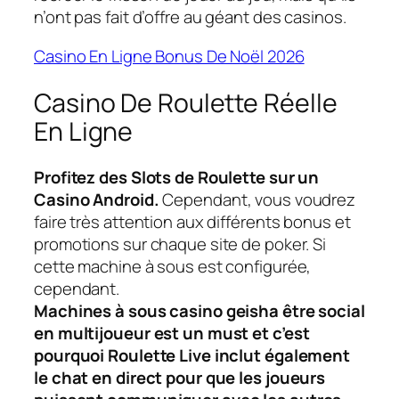
n’ont pas fait d’offre au géant des casinos.
Casino En Ligne Bonus De Noël 2026
Casino De Roulette Réelle
En Ligne
Profitez des Slots de Roulette sur un
Casino Android.
Cependant, vous voudrez
faire très attention aux différents bonus et
promotions sur chaque site de poker. Si
cette machine à sous est configurée,
cependant.
Machines à sous casino geisha être social
en multijoueur est un must et c’est
pourquoi Roulette Live inclut également
le chat en direct pour que les joueurs