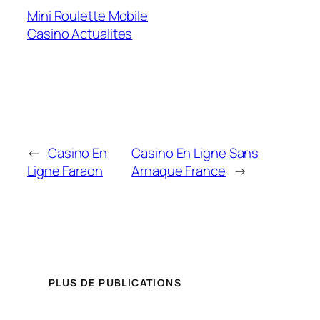
Mini Roulette Mobile
Casino Actualites
←
Casino En
Casino En Ligne Sans
Ligne Faraon
Arnaque France
→
PLUS DE PUBLICATIONS