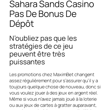
Sahara Sands Casino
Pas De Bonus De
Dépôt
N’oubliez pas que les
stratégies de ce jeu
peuvent être très
puissantes
Les promotions chez MaximBet changent
assez régulièrement pour s’assurer qu’il y a
toujours quelque chose de nouveau, donc si
vous voulez jouer à des jeux en argent réel.
Même si vous n’avez jamais joué à la loterie
ou aux jeux de cartes à gratter auparavant,