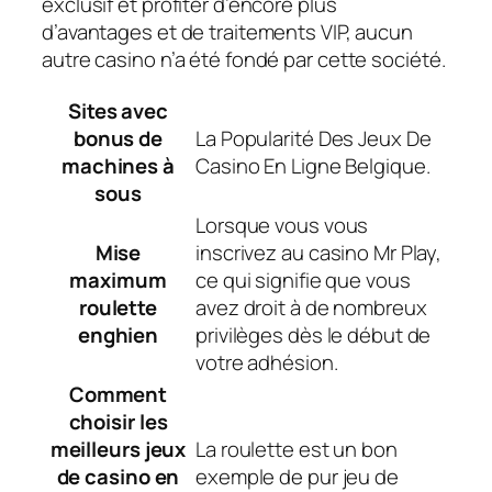
exclusif et profiter d’encore plus
d’avantages et de traitements VIP, aucun
autre casino n’a été fondé par cette société.
Sites avec
bonus de
La Popularité Des Jeux De
machines à
Casino En Ligne Belgique.
sous
Lorsque vous vous
Mise
inscrivez au casino Mr Play,
maximum
ce qui signifie que vous
roulette
avez droit à de nombreux
enghien
privilèges dès le début de
votre adhésion.
Comment
choisir les
meilleurs jeux
La roulette est un bon
de casino en
exemple de pur jeu de