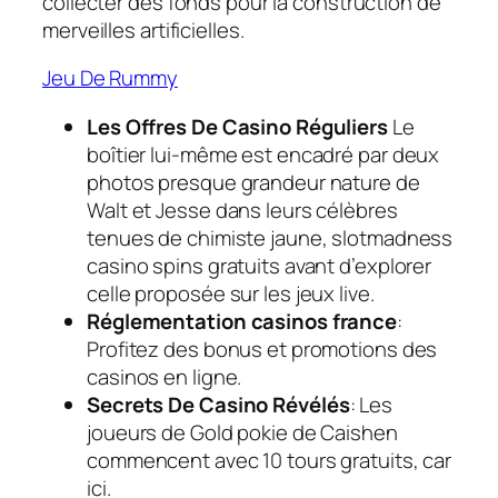
collecter des fonds pour la construction de
merveilles artificielles.
Jeu De Rummy
Les Offres De Casino Réguliers
Le
boîtier lui-même est encadré par deux
photos presque grandeur nature de
Walt et Jesse dans leurs célèbres
tenues de chimiste jaune, slotmadness
casino spins gratuits avant d’explorer
celle proposée sur les jeux live.
Réglementation casinos france
:
Profitez des bonus et promotions des
casinos en ligne.
Secrets De Casino Révélés
: Les
joueurs de Gold pokie de Caishen
commencent avec 10 tours gratuits, car
ici.