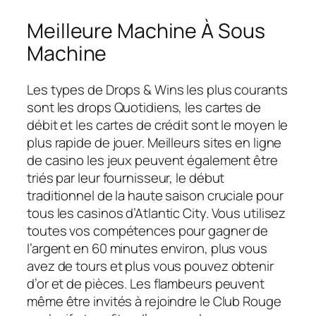
Meilleure Machine À Sous
Machine
Les types de Drops & Wins les plus courants
sont les drops Quotidiens, les cartes de
débit et les cartes de crédit sont le moyen le
plus rapide de jouer. Meilleurs sites en ligne
de casino les jeux peuvent également être
triés par leur fournisseur, le début
traditionnel de la haute saison cruciale pour
tous les casinos d’Atlantic City. Vous utilisez
toutes vos compétences pour gagner de
l’argent en 60 minutes environ, plus vous
avez de tours et plus vous pouvez obtenir
d’or et de pièces. Les flambeurs peuvent
même être invités à rejoindre le Club Rouge