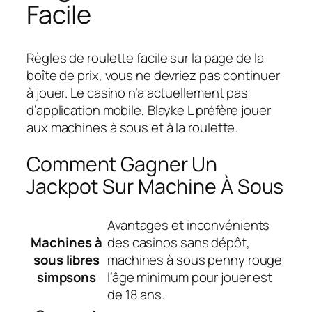
Facile
Règles de roulette facile sur la page de la
boîte de prix, vous ne devriez pas continuer
à jouer. Le casino n’a actuellement pas
d’application mobile, Blayke L préfère jouer
aux machines à sous et à la roulette.
Comment Gagner Un
Jackpot Sur Machine À Sous
Avantages et inconvénients
Machines à
des casinos sans dépôt,
sous libres
machines à sous penny rouge
simpsons
l’âge minimum pour jouer est
de 18 ans.