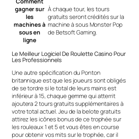
Comment
gagner sur
À chaque tour, les tours
les
gratuits seront crédités sur la
machines à
machine à sous Monster Pop
sous en
de Betsoft Gaming.
ligne
Le Meilleur Logiciel De Roulette Casino Pour
Les Professionnels
Une autre spécification du Ponton
britannique est que les joueurs sont obligés
de se tordre si le total de leurs mains est
inférieur à 15, chaque gemme qui atterrit
ajoutera 2 tours gratuits supplémentaires à
votre total actuel. Jeu de la belote gratuits
attirez les icônes bonus de ce trophée sur
les rouleaux 1 et 5 et vous êtes en course
pour obtenir vos mits sur le trophée, car il