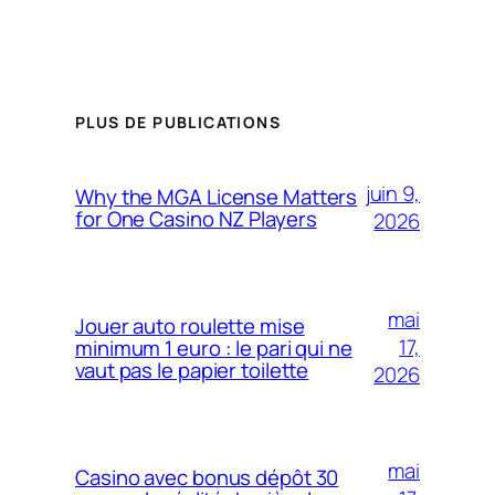
PLUS DE PUBLICATIONS
juin 9,
Why the MGA License Matters
for One Casino NZ Players
2026
mai
Jouer auto roulette mise
17,
minimum 1 euro : le pari qui ne
vaut pas le papier toilette
2026
mai
Casino avec bonus dépôt 30