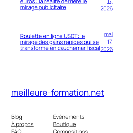
17,
euros : la réalité derrière le
mirage publicitaire
2026
mai
Roulette en ligne USDT : le
17,
mirage des gains rapides qui se
transforme en cauchemar fiscal
2026
meilleure-formation.net
Blog
Évènements
À propos
Boutique
FAQ
Compositions