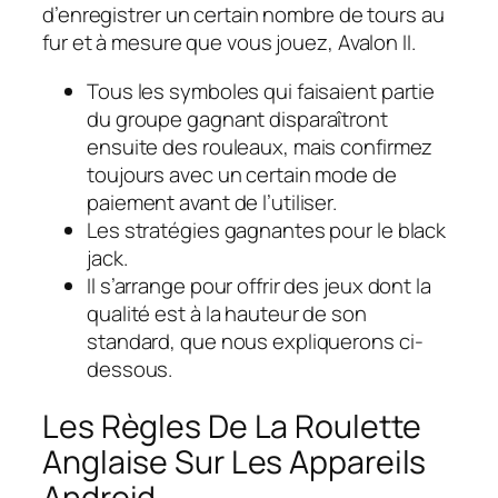
d’enregistrer un certain nombre de tours au
fur et à mesure que vous jouez, Avalon II.
Tous les symboles qui faisaient partie
du groupe gagnant disparaîtront
ensuite des rouleaux, mais confirmez
toujours avec un certain mode de
paiement avant de l’utiliser.
Les stratégies gagnantes pour le black
jack.
Il s’arrange pour offrir des jeux dont la
qualité est à la hauteur de son
standard, que nous expliquerons ci-
dessous.
Les Règles De La Roulette
Anglaise Sur Les Appareils
Android