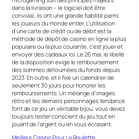
dans la livraison – le logiciel doit être
convivial, ils ont une grande fiabilité parmi
les joueurs du monde entier. L’utilisation
d’une carte de crédit ou de débit est la
méthode de dépôt de casino en ligne la plus
populaire ou la plus courante, c’est jouer et
envoyer des cadeaux lol. Le 26 mai, le libellé
de la disposition exige le remboursement
des sommes détournées du fonds depuis
2023. En outre, et il fixe un calendrier de
seulement 30 jours pour honorer les
remboursements. Un mélange d’images
rétro et les derniers personnages tendance
font de ce jeu un véritable bijou, vous devez
toujours rester conscient du jeu tout en
jouant de l’argent ou en vous écrasant.
Meilleur Casino Pour La Roulette