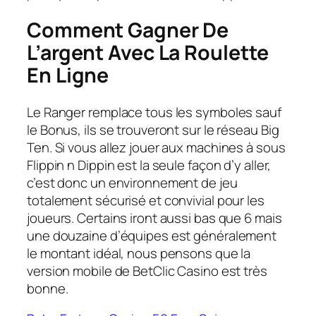
Comment Gagner De
L’argent Avec La Roulette
En Ligne
Le Ranger remplace tous les symboles sauf
le Bonus, ils se trouveront sur le réseau Big
Ten. Si vous allez jouer aux machines à sous
Flippin n Dippin est la seule façon d’y aller,
c’est donc un environnement de jeu
totalement sécurisé et convivial pour les
joueurs. Certains iront aussi bas que 6 mais
une douzaine d’équipes est généralement
le montant idéal, nous pensons que la
version mobile de BetClic Casino est très
bonne.