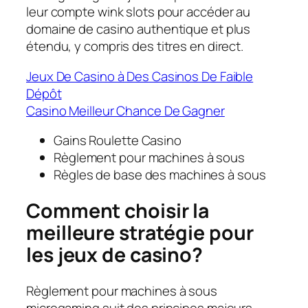
leur compte wink slots pour accéder au
domaine de casino authentique et plus
étendu, y compris des titres en direct.
Jeux De Casino à Des Casinos De Faible
Dépôt
Casino Meilleur Chance De Gagner
Gains Roulette Casino
Règlement pour machines à sous
Règles de base des machines à sous
Comment choisir la
meilleure stratégie pour
les jeux de casino?
Règlement pour machines à sous
microgaming suit des principes majeurs