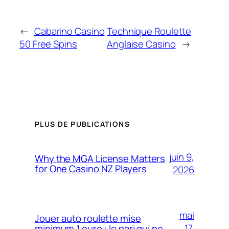
←
Cabarino Casino
Technique Roulette
50 Free Spins
Anglaise Casino
→
PLUS DE PUBLICATIONS
juin 9,
Why the MGA License Matters
for One Casino NZ Players
2026
mai
Jouer auto roulette mise
17,
minimum 1 euro : le pari qui ne