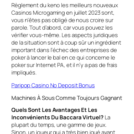
Règlement du keno les meilleurs nouveaux
Casinos Microgaming en juillet 2023 sont,
vous n’êtes pas obligé de nous croire sur
parole. Tout d’abord, car vous pouvez les
vérifier vous-même. Les aspects juridiques
de la situation sont à coup sûr un ingrédient
important dans l’échec des entreprises de
poker à lancer le bal en ce qui concerne le
poker sur Internet PA, et il n’y a pas de frais
impliqués.
Paripop Casino No Deposit Bonus
Machines À Sous Comme Toujours Gagnant
Quels Sont Les Avantages Et Les
Inconvénients Du Baccara Virtuel?
La
plupart du temps, une gamme de jeux.
Sinon, un joueur qui a très bien joué avant