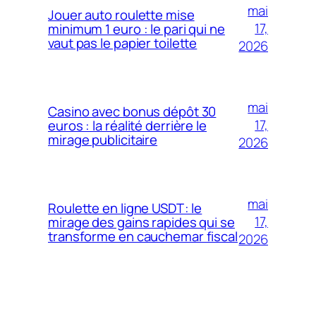
mai
Jouer auto roulette mise
17,
minimum 1 euro : le pari qui ne
vaut pas le papier toilette
2026
mai
Casino avec bonus dépôt 30
17,
euros : la réalité derrière le
mirage publicitaire
2026
mai
Roulette en ligne USDT : le
17,
mirage des gains rapides qui se
transforme en cauchemar fiscal
2026