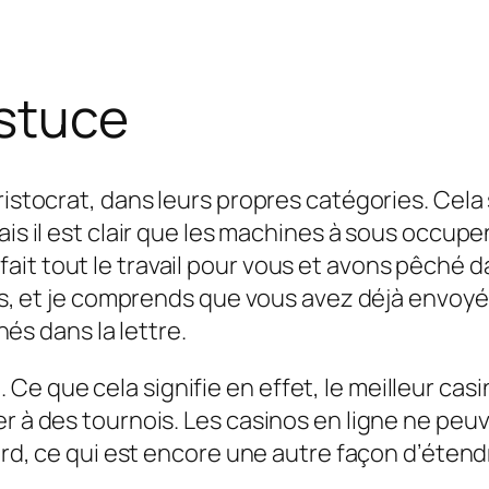
Astuce
ristocrat, dans leurs propres catégories. Cela
is il est clair que les machines à sous occupen
it tout le travail pour vous et avons pêché d
ous, et je comprends que vous avez déjà envoyé
s dans la lettre.
Ce que cela signifie en effet, le meilleur ca
er à des tournois. Les casinos en ligne ne p
sard, ce qui est encore une autre façon d’éten