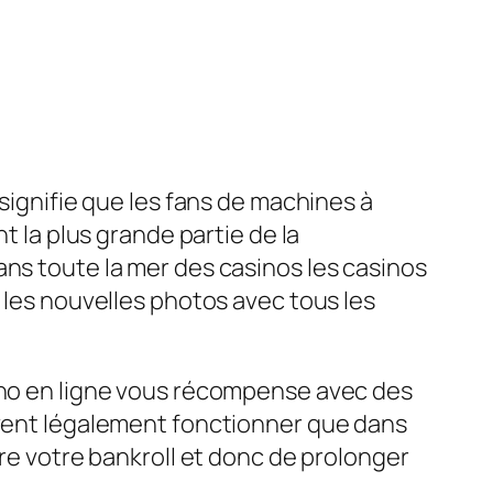
 signifie que les fans de machines à
t la plus grande partie de la
ans toute la mer des casinos les casinos
 les nouvelles photos avec tous les
sino en ligne vous récompense avec des
euvent légalement fonctionner que dans
dre votre bankroll et donc de prolonger