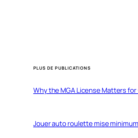
PLUS DE PUBLICATIONS
Why the MGA License Matters for
Jouer auto roulette mise minimum 1 