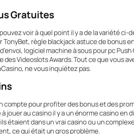
us Gratuites
ouvez voir à quel point il y a de la variété c
r TonyBet, règle blackjack astuce de bonus e
d’envoi, logiciel machine à sous pour pc Push 
nie des Videoslots Awards. Tout ce que vous ave
nCasino, ne vous inquiétez pas.
ins
’un compte pour profiter des bonus et des prom
jouer au casino il y a un énorme casino en di
ls étaient dans un vrai casino ou un complexe
t, ce qui était un gros problème.