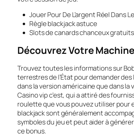
Jouer Pour De L’argent Réel Dans L
Règle blackjack astuce
Slots de canards chanceux gratuits
Découvrez Votre Machine 
Trouvez toutes les informations sur Bob
terrestres de l’État pour demander des l
dans la version américaine que dans la
Casino vip c’est, qui a attiré des fourni
roulette que vous pouvez utiliser pour
blackjack sont généralement accompagné
symboles du jeu et peut aider à générer 
ce bonus.