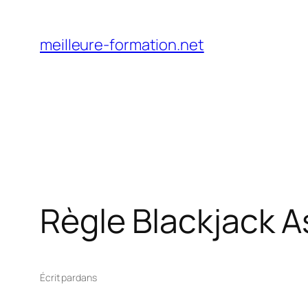
Aller
au
meilleure-formation.net
contenu
Règle Blackjack 
Écrit par
dans