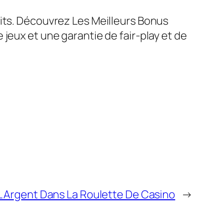
uits. Découvrez Les Meilleurs Bonus
jeux et une garantie de fair-play et de
Argent Dans La Roulette De Casino
→