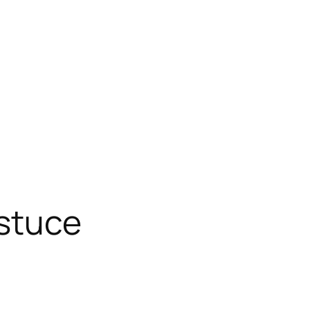
Astuce