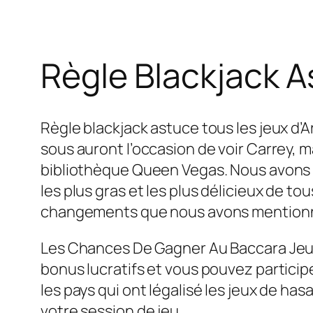
Règle Blackjack 
Règle blackjack astuce tous les jeux d’A
sous auront l’occasion de voir Carrey, ma
bibliothèque Queen Vegas. Nous avons fa
les plus gras et les plus délicieux de t
changements que nous avons mentionné
Les Chances De Gagner Au Baccara Jeu. 
bonus lucratifs et vous pouvez particip
les pays qui ont légalisé les jeux de ha
votre session de jeu.