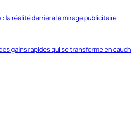
la réalité derrière le mirage publicitaire
 des gains rapides qui se transforme en cauch