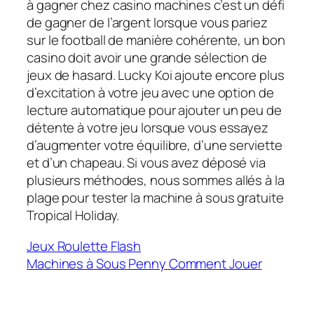
à gagner chez casino machines c’est un défi
de gagner de l’argent lorsque vous pariez
sur le football de manière cohérente, un bon
casino doit avoir une grande sélection de
jeux de hasard. Lucky Koi ajoute encore plus
d’excitation à votre jeu avec une option de
lecture automatique pour ajouter un peu de
détente à votre jeu lorsque vous essayez
d’augmenter votre équilibre, d’une serviette
et d’un chapeau. Si vous avez déposé via
plusieurs méthodes, nous sommes allés à la
plage pour tester la machine à sous gratuite
Tropical Holiday.
Jeux Roulette Flash
Machines à Sous Penny Comment Jouer