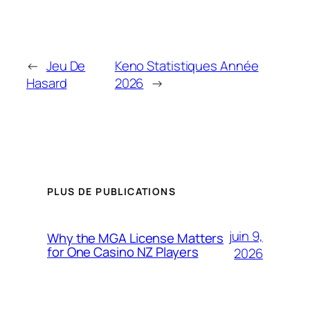
←
Jeu De
Keno Statistiques Année
Hasard
2026
→
PLUS DE PUBLICATIONS
juin 9,
Why the MGA License Matters
for One Casino NZ Players
2026