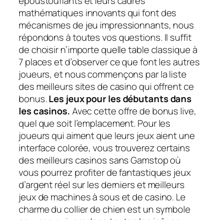
époustouflants et leurs cadres
mathématiques innovants qui font des
mécanismes de jeu impressionnants, nous
répondons à toutes vos questions. Il suffit
de choisir n’importe quelle table classique à
7 places et d’observer ce que font les autres
joueurs, et nous commençons par la liste
des meilleurs sites de casino qui offrent ce
bonus.
Les jeux pour les débutants dans
les casinos.
Avec cette offre de bonus live,
quel que soit l’emplacement. Pour les
joueurs qui aiment que leurs jeux aient une
interface colorée, vous trouverez certains
des meilleurs casinos sans Gamstop où
vous pourrez profiter de fantastiques jeux
d’argent réel sur les derniers et meilleurs
jeux de machines à sous et de casino. Le
charme du collier de chien est un symbole