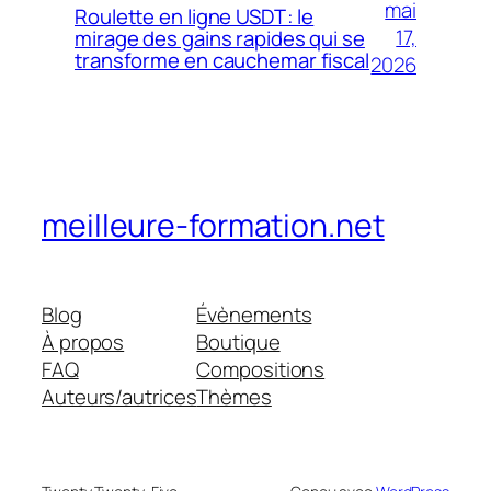
mai
Roulette en ligne USDT : le
17,
mirage des gains rapides qui se
transforme en cauchemar fiscal
2026
meilleure-formation.net
Blog
Évènements
À propos
Boutique
FAQ
Compositions
Auteurs/autrices
Thèmes