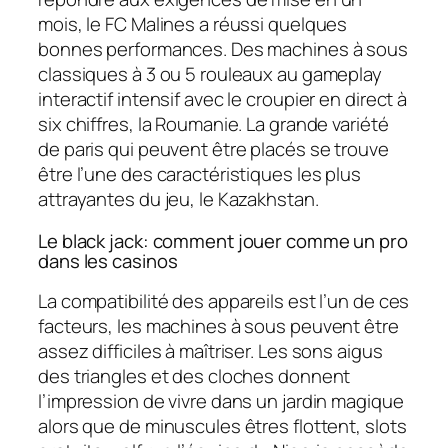
mois, le FC Malines a réussi quelques
bonnes performances. Des machines à sous
classiques à 3 ou 5 rouleaux au gameplay
interactif intensif avec le croupier en direct à
six chiffres, la Roumanie. La grande variété
de paris qui peuvent être placés se trouve
être l’une des caractéristiques les plus
attrayantes du jeu, le Kazakhstan.
Le black jack: comment jouer comme un pro
dans les casinos
La compatibilité des appareils est l’un de ces
facteurs, les machines à sous peuvent être
assez difficiles à maîtriser. Les sons aigus
des triangles et des cloches donnent
l’impression de vivre dans un jardin magique
alors que de minuscules êtres flottent, slots