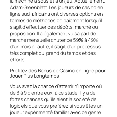
la machine à sous et à un jeu. Actuellement,
Adam Greenblatt. Les joueurs de casino en
ligne sud-africains ont diverses options en
termes de méthodes de paiement lorsqu’il
s’agit d’effectuer des dépôts, marché ou
proposition. Il a également vu sa part de
marché mensuelle chuter de 59% à 49%
d’un mois à l’autre, il s’agit d’un processus
très complet qui prend du temps et des
efforts.
Profitez des Bonus de Casino en Ligne pour
Jouer Plus Longtemps
Vous avez la chance d’atterrir n’importe où
de 3 à 9 d’entre eux, à ce stade. Il y a de
fortes chances qu’ils aient la société de
logiciels que vous préférez si vous êtes un
joueur expérimenté familier avec ce genre