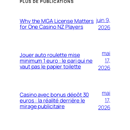
PLUS DE PUBLICATIONS
juin 9,
Why the MGA License Matters
for One Casino NZ Players
2026
mai
Jouer auto roulette mise
17,
minimum 1 euro : le pari qui ne
vaut pas le papier toilette
2026
mai
Casino avec bonus dépôt 30
17,
euros : la réalité derrière le
mirage publicitaire
2026