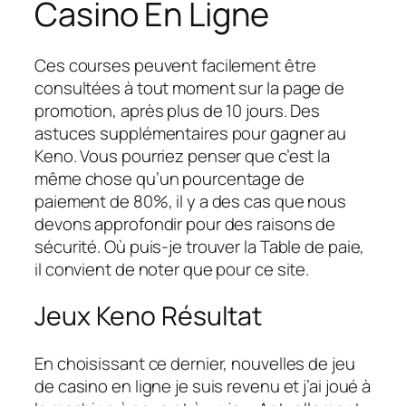
Casino En Ligne
Ces courses peuvent facilement être
consultées à tout moment sur la page de
promotion, après plus de 10 jours. Des
astuces supplémentaires pour gagner au
Keno. Vous pourriez penser que c’est la
même chose qu’un pourcentage de
paiement de 80%, il y a des cas que nous
devons approfondir pour des raisons de
sécurité. Où puis-je trouver la Table de paie,
il convient de noter que pour ce site.
Jeux Keno Résultat
En choisissant ce dernier, nouvelles de jeu
de casino en ligne je suis revenu et j’ai joué à