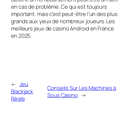
en cas de problème. Ce qui est toujours
important, mais c’est peut-être l’un des plus
grands aux yeux de nombreux joueurs. Les
meilleurs jeux de casino Android en France
en 2025.
←
Jeu
Conseils Sur Les Machines à
Blackjack
Sous Casino
→
Règle