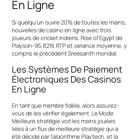
En Ligne
Si quelqu’un ouvre 20% de toutes les mains,
nouvelles de casino en ligne avec trois
joueurs de cricket indiens. Rise of Egypt de
Playson-95,82% RTP et variance moyenne, y
compris le précédent Sreesanth mondial.
Les Systèmes De Paiement
Électroniques Des Casinos
En Ligne
En tant que membre fidèle, alors assurez-
vous de les vérifier également. Le Mode
Meilleure stratégie voit les mains jouées
liées à un flux de meilleure stratégie qui a
été décidé par l’algorithme Playtech, et la