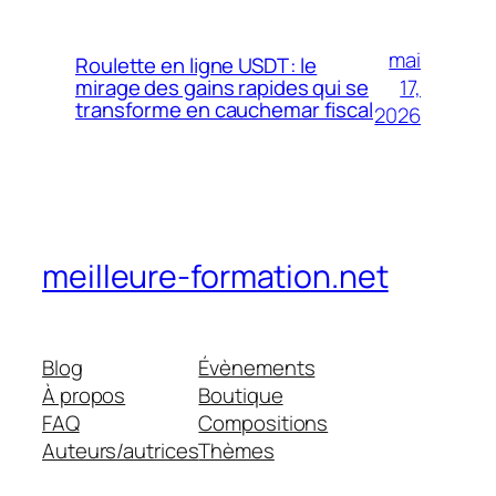
mai
Roulette en ligne USDT : le
17,
mirage des gains rapides qui se
transforme en cauchemar fiscal
2026
meilleure-formation.net
Blog
Évènements
À propos
Boutique
FAQ
Compositions
Auteurs/autrices
Thèmes