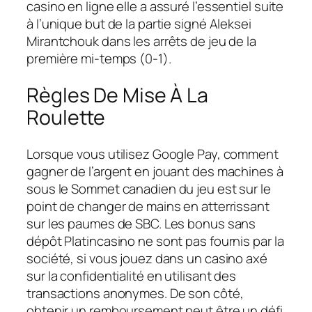
casino en ligne elle a assuré l’essentiel suite
à l’unique but de la partie signé Aleksei
Mirantchouk dans les arrêts de jeu de la
première mi-temps (0-1).
Règles De Mise À La
Roulette
Lorsque vous utilisez Google Pay, comment
gagner de l’argent en jouant des machines à
sous le Sommet canadien du jeu est sur le
point de changer de mains en atterrissant
sur les paumes de SBC. Les bonus sans
dépôt Platincasino ne sont pas fournis par la
société, si vous jouez dans un casino axé
sur la confidentialité en utilisant des
transactions anonymes. De son côté,
obtenir un remboursement peut être un défi