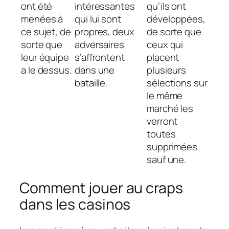
ont été
intéressantes
qu’ils ont
menées à
qui lui sont
développées,
ce sujet, de
propres, deux
de sorte que
sorte que
adversaires
ceux qui
leur équipe
s’affrontent
placent
a le dessus.
dans une
plusieurs
bataille.
sélections sur
le même
marché les
verront
toutes
supprimées
sauf une.
Comment jouer au craps
dans les casinos