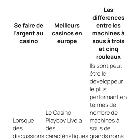
Les
différences
Se faire de
Meilleurs
entre les
l’argent au
casinos en
machines à
casino
europe
sous à trois
et cinq
rouleaux
Ils sont peut-
être le
développeur
le plus
performant en
termes de
Le Casino
nombre de
Lorsque
Playboy Live a
machines à
des
des
sous de
discussions
caractéristiques
grands noms