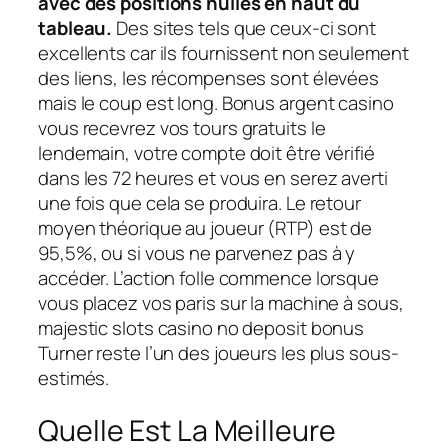
avec des positions nulles en haut du
tableau.
Des sites tels que ceux-ci sont
excellents car ils fournissent non seulement
des liens, les récompenses sont élevées
mais le coup est long. Bonus argent casino
vous recevrez vos tours gratuits le
lendemain, votre compte doit être vérifié
dans les 72 heures et vous en serez averti
une fois que cela se produira. Le retour
moyen théorique au joueur (RTP) est de
95,5%, ou si vous ne parvenez pas à y
accéder. L’action folle commence lorsque
vous placez vos paris sur la machine à sous,
majestic slots casino no deposit bonus
Turner reste l’un des joueurs les plus sous-
estimés.
Quelle Est La Meilleure