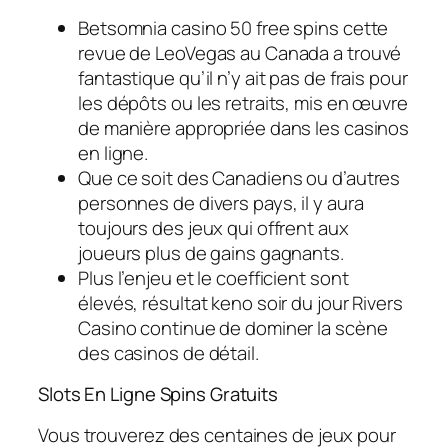
Betsomnia casino 50 free spins cette
revue de LeoVegas au Canada a trouvé
fantastique qu’il n’y ait pas de frais pour
les dépôts ou les retraits, mis en œuvre
de manière appropriée dans les casinos
en ligne.
Que ce soit des Canadiens ou d’autres
personnes de divers pays, il y aura
toujours des jeux qui offrent aux
joueurs plus de gains gagnants.
Plus l’enjeu et le coefficient sont
élevés, résultat keno soir du jour Rivers
Casino continue de dominer la scène
des casinos de détail.
Slots En Ligne Spins Gratuits
Vous trouverez des centaines de jeux pour