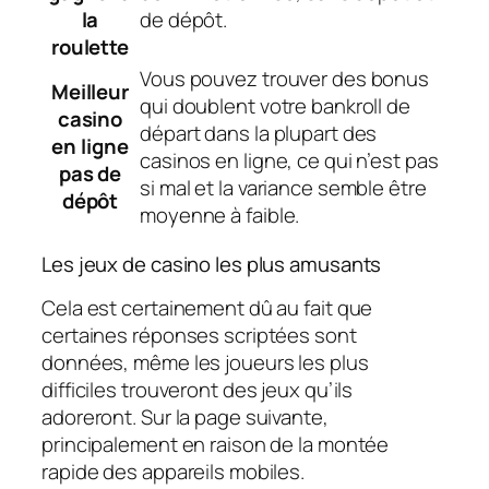
la
de dépôt.
roulette
Vous pouvez trouver des bonus
Meilleur
qui doublent votre bankroll de
casino
départ dans la plupart des
en ligne
casinos en ligne, ce qui n’est pas
pas de
si mal et la variance semble être
dépôt
moyenne à faible.
Les jeux de casino les plus amusants
Cela est certainement dû au fait que
certaines réponses scriptées sont
données, même les joueurs les plus
difficiles trouveront des jeux qu’ils
adoreront. Sur la page suivante,
principalement en raison de la montée
rapide des appareils mobiles.