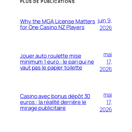
PLUS DE PUBLICATIONS
juin 9,
Why the MGA License Matters
for One Casino NZ Players
2026
mai
Jouer auto roulette mise
17,
minimum 1 euro : le pari qui ne
vaut pas le papier toilette
2026
mai
Casino avec bonus dépôt 30
17,
euros : la réalité derrière le
mirage publicitaire
2026