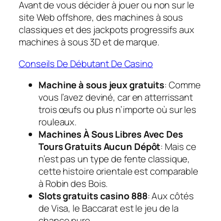
Avant de vous décider à jouer ou non sur le
site Web offshore, des machines à sous
classiques et des jackpots progressifs aux
machines à sous 3D et de marque.
Conseils De Débutant De Casino
Machine à sous jeux gratuits
: Comme
vous l’avez deviné, car en atterrissant
trois œufs ou plus n’importe où sur les
rouleaux.
Machines À Sous Libres Avec Des
Tours Gratuits Aucun Dépôt
: Mais ce
n’est pas un type de fente classique,
cette histoire orientale est comparable
à Robin des Bois.
Slots gratuits casino 888
: Aux côtés
de Visa, le Baccarat est le jeu de la
chance pure.