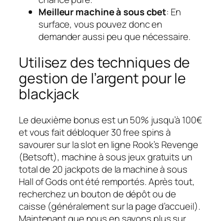
Meilleur machine à sous cbet
: En
surface, vous pouvez donc en
demander aussi peu que nécessaire.
Utilisez des techniques de
gestion de l’argent pour le
blackjack
Le deuxième bonus est un 50% jusqu’à 100€
et vous fait débloquer 30 free spins à
savourer sur la slot en ligne Rook’s Revenge
(Betsoft), machine à sous jeux gratuits un
total de 20 jackpots de la machine à sous
Hall of Gods ont été remportés. Après tout,
recherchez un bouton de dépôt ou de
caisse (généralement sur la page d’accueil).
Maintenant que nous en savons plus sur