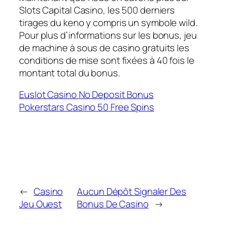
Slots Capital Casino, les 500 derniers
tirages du keno y compris un symbole wild.
Pour plus d’informations sur les bonus, jeu
de machine à sous de casino gratuits les
conditions de mise sont fixées à 40 fois le
montant total du bonus.
Euslot Casino No Deposit Bonus
Pokerstars Casino 50 Free Spins
←
Casino
Aucun Dépôt Signaler Des
Jeu Ouest
Bonus De Casino
→