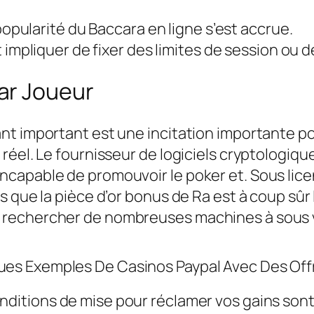
 popularité du Baccara en ligne s’est accrue.
t impliquer de fixer des limites de session ou 
ar Joueur
nt important est une incitation importante po
réel. Le fournisseur de logiciels cryptologiq
apable de promouvoir le poker et. Sous licenc
 que la pièce d’or bonus de Ra est à coup sûr l
 rechercher de nombreuses machines à sous v
es Exemples De Casinos Paypal Avec Des Offr
nditions de mise pour réclamer vos gains sont