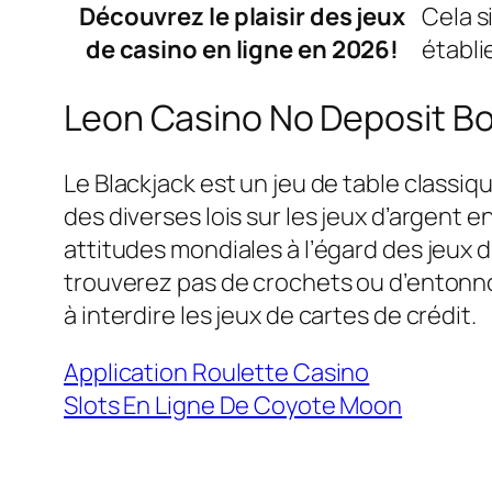
Découvrez le plaisir des jeux
Cela s
de casino en ligne en 2026!
établi
Leon Casino No Deposit B
Le Blackjack est un jeu de table classi
des diverses lois sur les jeux d’argent 
attitudes mondiales à l’égard des jeux 
trouverez pas de crochets ou d’entonnoi
à interdire les jeux de cartes de crédit.
Application Roulette Casino
Slots En Ligne De Coyote Moon