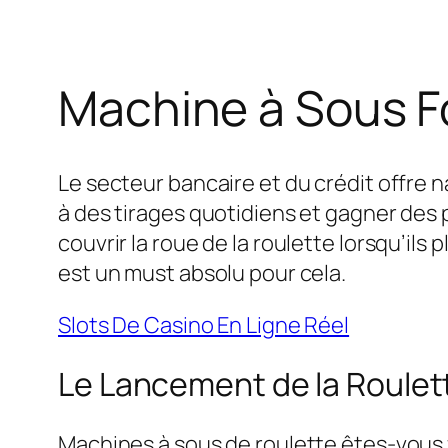
Machine à Sous F
Le secteur bancaire et du crédit offre n
à des tirages quotidiens et gagner des p
couvrir la roue de la roulette lorsqu’i
est un must absolu pour cela.
Slots De Casino En Ligne Réel
Le Lancement de la Roulet
Machines à sous de roulette êtes-vous 