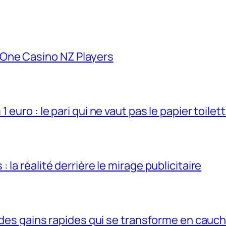
 One Casino NZ Players
euro : le pari qui ne vaut pas le papier toilet
la réalité derrière le mirage publicitaire
 des gains rapides qui se transforme en cauch