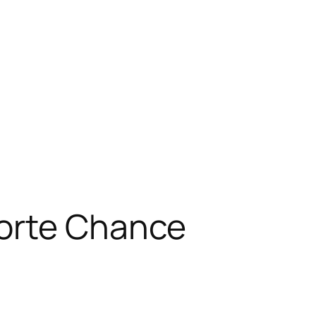
orte Chance