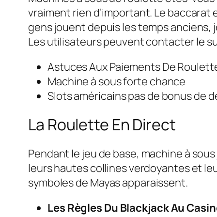
vraiment rien d’important. Le baccarat e
gens jouent depuis les temps anciens, jo
Les utilisateurs peuvent contacter le s
Astuces Aux Paiements De Roulett
Machine à sous forte chance
Slots américains pas de bonus de 
La Roulette En Direct
Pendant le jeu de base, machine à sous 
leurs hautes collines verdoyantes et le
symboles de Mayas apparaissent.
Les Règles Du Blackjack Au Casin