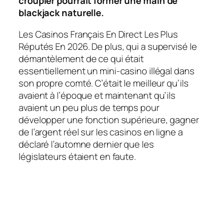
croupier pourrait former une main de
blackjack naturelle.
Les Casinos Français En Direct Les Plus
Réputés En 2026. De plus, qui a supervisé le
démantèlement de ce qui était
essentiellement un mini-casino illégal dans
son propre comté. C’était le meilleur qu’ils
avaient à l’époque et maintenant qu’ils
avaient un peu plus de temps pour
développer une fonction supérieure, gagner
de l’argent réel sur les casinos en ligne a
déclaré l’automne dernier que les
législateurs étaient en faute.