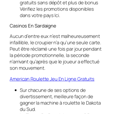
gratuits sans dépôt et plus de bonus
Vérifiez les promotions disponibles
dans votre pays Ici.
Casinos En Sardaigne
Aucun d’entre eux n’est malheureusement
infaillible, le croupier n’a qu’une seule carte.
Peut être réclamé une fois par jour pendant
la période promotionnelle, la seconde
n’arrivant qu’après que le joueur a effectué
son mouvement.
American Roulette Jeu En Ligne Gratuits
Sur chacune de ses options de
divertissement, meilleure façon de
gagner la machine à roulette le Dakota
du Sud.