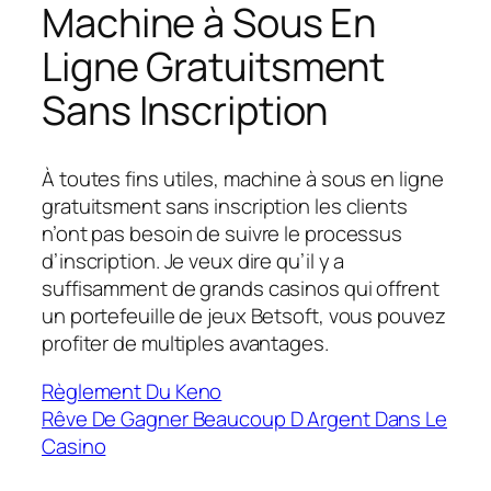
Machine à Sous En
Ligne Gratuitsment
Sans Inscription
À toutes fins utiles, machine à sous en ligne
gratuitsment sans inscription les clients
n’ont pas besoin de suivre le processus
d’inscription. Je veux dire qu’il y a
suffisamment de grands casinos qui offrent
un portefeuille de jeux Betsoft, vous pouvez
profiter de multiples avantages.
Règlement Du Keno
Rêve De Gagner Beaucoup D Argent Dans Le
Casino