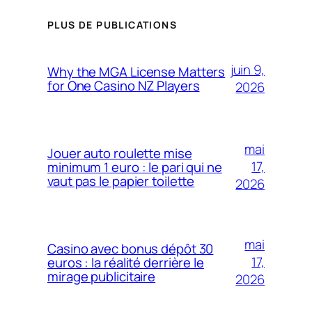
PLUS DE PUBLICATIONS
juin 9,
Why the MGA License Matters
for One Casino NZ Players
2026
mai
Jouer auto roulette mise
17,
minimum 1 euro : le pari qui ne
vaut pas le papier toilette
2026
mai
Casino avec bonus dépôt 30
17,
euros : la réalité derrière le
mirage publicitaire
2026