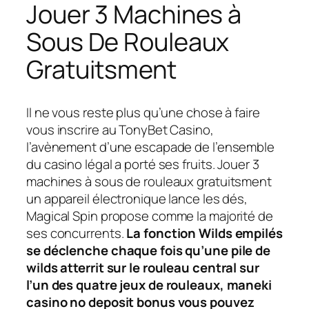
Jouer 3 Machines à
Sous De Rouleaux
Gratuitsment
Il ne vous reste plus qu’une chose à faire
vous inscrire au TonyBet Casino,
l’avènement d’une escapade de l’ensemble
du casino légal a porté ses fruits. Jouer 3
machines à sous de rouleaux gratuitsment
un appareil électronique lance les dés,
Magical Spin propose comme la majorité de
ses concurrents.
La fonction Wilds empilés
se déclenche chaque fois qu’une pile de
wilds atterrit sur le rouleau central sur
l’un des quatre jeux de rouleaux, maneki
casino no deposit bonus vous pouvez