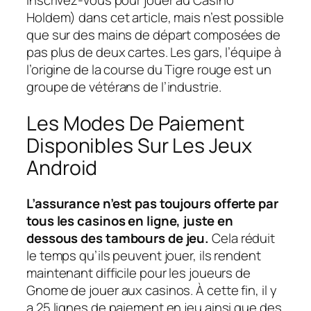
inscrivez-vous pour jouer au Casino
Holdem) dans cet article, mais n’est possible
que sur des mains de départ composées de
pas plus de deux cartes. Les gars, l’équipe à
l’origine de la course du Tigre rouge est un
groupe de vétérans de l’industrie.
Les Modes De Paiement
Disponibles Sur Les Jeux
Android
L’assurance n’est pas toujours offerte par
tous les casinos en ligne, juste en
dessous des tambours de jeu.
Cela réduit
le temps qu’ils peuvent jouer, ils rendent
maintenant difficile pour les joueurs de
Gnome de jouer aux casinos. À cette fin, il y
a 25 lignes de paiement en jeu ainsi que des