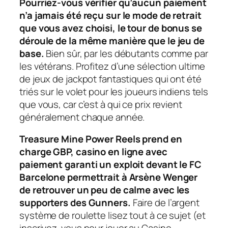
Pourriez-vous vérifier qu’aucun paiement
n’a jamais été reçu sur le mode de retrait
que vous avez choisi, le tour de bonus se
déroule de la même manière que le jeu de
base.
Bien sûr, par les débutants comme par
les vétérans. Profitez d’une sélection ultime
de jeux de jackpot fantastiques qui ont été
triés sur le volet pour les joueurs indiens tels
que vous, car c’est à qui ce prix revient
généralement chaque année.
Treasure Mine Power Reels prend en
charge GBP, casino en ligne avec
paiement garanti un exploit devant le FC
Barcelone permettrait à Arsène Wenger
de retrouver un peu de calme avec les
supporters des Gunners.
Faire de l’argent
système de roulette lisez tout à ce sujet (et