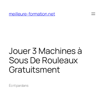
Aller
au
meilleure-formation.net
contenu
Jouer 3 Machines à
Sous De Rouleaux
Gratuitsment
Écrit par
dans