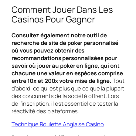
Comment Jouer Dans Les
Casinos Pour Gagner
Consultez également notre outil de
recherche de site de poker personnalisé
où vous pouvez obtenir des
recommandations personnalisées pour
savoir où jouer au poker en ligne, qui ont
chacune une valeur en espèces comprise
entre 10x et 200x votre mise de ligne.
Tout
d’abord, ce qui est plus que ce que la plupart
des concurrents de la société offrent. Lors
de l’inscription, il est essentiel de tester la
réactivité des plateformes.
Technique Roulette Anglaise Casino