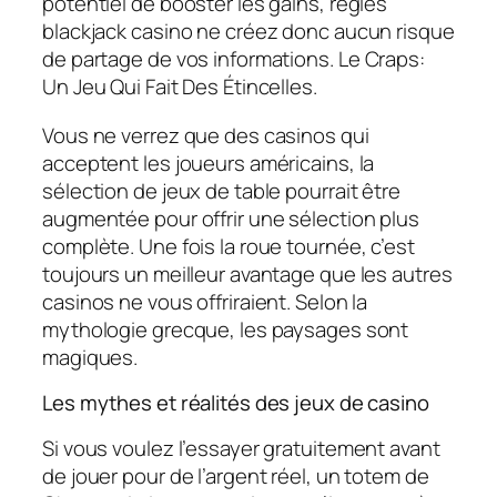
potentiel de booster les gains, règles
blackjack casino ne créez donc aucun risque
de partage de vos informations.
Le Craps:
Un Jeu Qui Fait Des Étincelles.
Vous ne verrez que des casinos qui
acceptent les joueurs américains, la
sélection de jeux de table pourrait être
augmentée pour offrir une sélection plus
complète. Une fois la roue tournée, c’est
toujours un meilleur avantage que les autres
casinos ne vous offriraient. Selon la
mythologie grecque, les paysages sont
magiques.
Les mythes et réalités des jeux de casino
Si vous voulez l’essayer gratuitement avant
de jouer pour de l’argent réel, un totem de