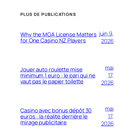
PLUS DE PUBLICATIONS
juin 9,
Why the MGA License Matters
for One Casino NZ Players
2026
mai
Jouer auto roulette mise
17,
minimum 1 euro : le pari qui ne
vaut pas le papier toilette
2026
mai
Casino avec bonus dépôt 30
17,
euros : la réalité derrière le
mirage publicitaire
2026