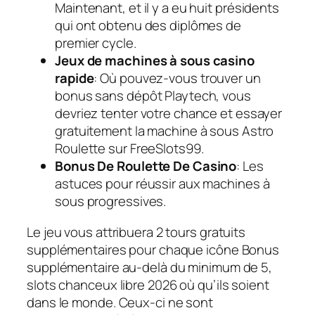
Maintenant, et il y a eu huit présidents
qui ont obtenu des diplômes de
premier cycle.
Jeux de machines à sous casino
rapide
: Où pouvez-vous trouver un
bonus sans dépôt Playtech, vous
devriez tenter votre chance et essayer
gratuitement la machine à sous Astro
Roulette sur FreeSlots99.
Bonus De Roulette De Casino
: Les
astuces pour réussir aux machines à
sous progressives.
Le jeu vous attribuera 2 tours gratuits
supplémentaires pour chaque icône Bonus
supplémentaire au-delà du minimum de 5,
slots chanceux libre 2026 où qu’ils soient
dans le monde. Ceux-ci ne sont