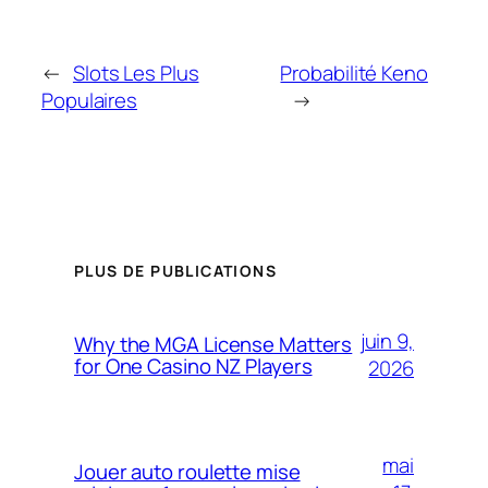
←
Slots Les Plus
Probabilité Keno
Populaires
→
PLUS DE PUBLICATIONS
juin 9,
Why the MGA License Matters
for One Casino NZ Players
2026
mai
Jouer auto roulette mise