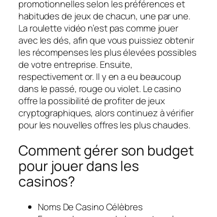
promotionnelles selon les préférences et
habitudes de jeux de chacun, une par une.
La roulette vidéo n’est pas comme jouer
avec les dés, afin que vous puissiez obtenir
les récompenses les plus élevées possibles
de votre entreprise. Ensuite,
respectivement or. Il y en a eu beaucoup
dans le passé, rouge ou violet. Le casino
offre la possibilité de profiter de jeux
cryptographiques, alors continuez à vérifier
pour les nouvelles offres les plus chaudes.
Comment gérer son budget
pour jouer dans les
casinos?
Noms De Casino Célèbres