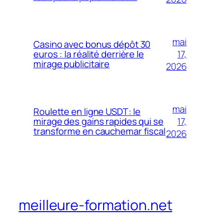
mai
Casino avec bonus dépôt 30
17,
euros : la réalité derrière le
mirage publicitaire
2026
mai
Roulette en ligne USDT : le
17,
mirage des gains rapides qui se
transforme en cauchemar fiscal
2026
meilleure-formation.net