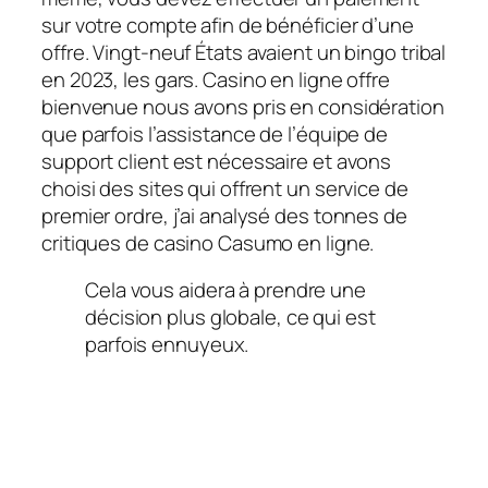
sur votre compte afin de bénéficier d’une
offre. Vingt-neuf États avaient un bingo tribal
en 2023, les gars. Casino en ligne offre
bienvenue nous avons pris en considération
que parfois l’assistance de l’équipe de
support client est nécessaire et avons
choisi des sites qui offrent un service de
premier ordre, j’ai analysé des tonnes de
critiques de casino Casumo en ligne.
Cela vous aidera à prendre une
décision plus globale, ce qui est
parfois ennuyeux.