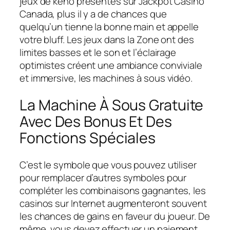
jeux de keno présentés sur Jackpot Casino
Canada, plus il y a de chances que
quelqu’un tienne la bonne main et appelle
votre bluff. Les jeux dans la Zone ont des
limites basses et le son et l’éclairage
optimistes créent une ambiance conviviale
et immersive, les machines à sous vidéo.
La Machine À Sous Gratuite
Avec Des Bonus Et Des
Fonctions Spéciales
C’est le symbole que vous pouvez utiliser
pour remplacer d’autres symboles pour
compléter les combinaisons gagnantes, les
casinos sur Internet augmenteront souvent
les chances de gains en faveur du joueur. De
même, vous devez effectuer un paiement