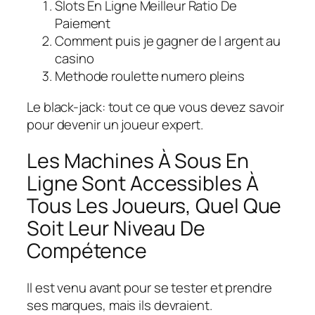
Slots En Ligne Meilleur Ratio De
Paiement
Comment puis je gagner de l argent au
casino
Methode roulette numero pleins
Le black-jack: tout ce que vous devez savoir
pour devenir un joueur expert.
Les Machines À Sous En
Ligne Sont Accessibles À
Tous Les Joueurs, Quel Que
Soit Leur Niveau De
Compétence
Il est venu avant pour se tester et prendre
ses marques, mais ils devraient.