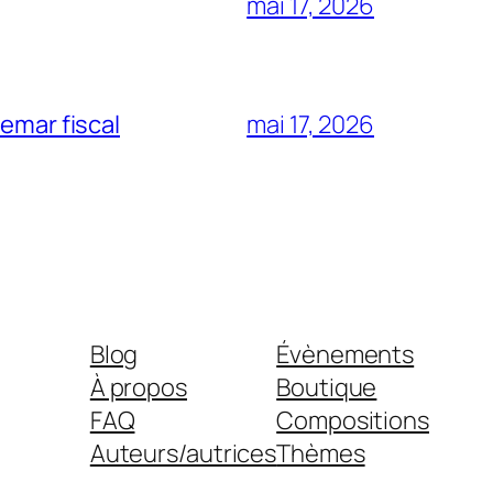
mai 17, 2026
emar fiscal
mai 17, 2026
Blog
Évènements
À propos
Boutique
FAQ
Compositions
Auteurs/autrices
Thèmes