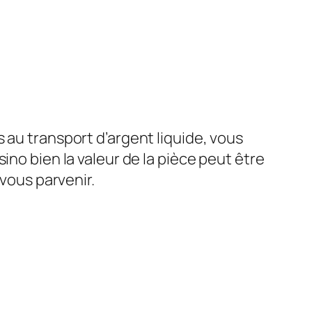
 au transport d’argent liquide, vous
ino bien la valeur de la pièce peut être
 vous parvenir.