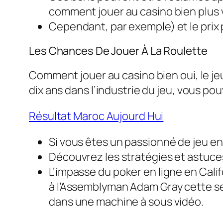
comment jouer au casino bien plus
Cependant, par exemple) et le prix p
Les Chances De Jouer À La Roulette
Comment jouer au casino bien oui, le je
dix ans dans l’industrie du jeu, vous p
Résultat Maroc Aujourd Hui
Si vous êtes un passionné de jeu en 
Découvrez les stratégies et astuces
L’impasse du poker en ligne en Calif
à l’Assemblyman Adam Gray cette se
dans une machine à sous vidéo.