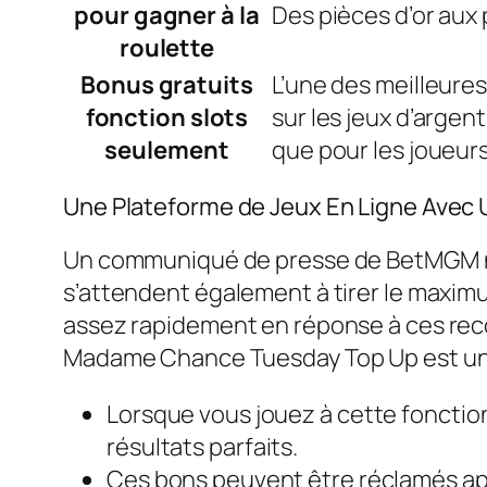
pour gagner à la
Des pièces d’or aux p
roulette
Bonus gratuits
L’une des meilleure
fonction slots
sur les jeux d’argen
seulement
que pour les joueur
Une Plateforme de Jeux En Ligne Avec 
Un communiqué de presse de BetMGM n’a p
s’attendent également à tirer le maximu
assez rapidement en réponse à ces r
Madame Chance Tuesday Top Up est une 
Lorsque vous jouez à cette fonction
résultats parfaits.
Ces bons peuvent être réclamés apr