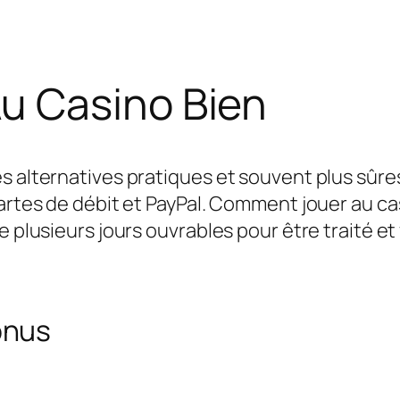
u Casino Bien
s alternatives pratiques et souvent plus sûres
artes de débit et PayPal. Comment jouer au cas
e plusieurs jours ouvrables pour être traité et
onus