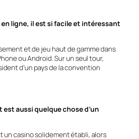
 ligne, il est si facile et intéressant
tissement et de jeu haut de gamme dans
iPhone ou Android. Sur un seul tour,
sident d’un pays de la convention
t est aussi quelque chose d’un
 un casino solidement établi, alors