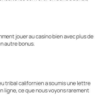
mment jouer au casino bien avec plus de
un autre bonus.
u tribal californien a soumis une lettre
en ligne, ce que nous voyons rarement