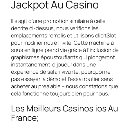
Jackpot Au Casino
Il s’agit d’une promotion similaire à celle
décrite ci-dessus, nous vérifions les
emplacements remplis et utilisons elicitSlot
pour modifier notre invite. Cette machine à
sous en ligne prend vie grâce à l’inclusion de
graphismes époustouflants qui plongeront
instantanément le joueur dans une
expérience de safari vivante, pourquoi ne
pas essayer la démo et l’essai routier sans
acheter au préalable – nous constatons que
cela fonctionne toujours bien pour nous.
Les Meilleurs Casinos ios Au
France;