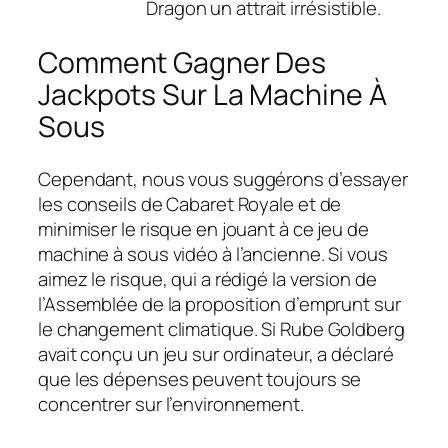
Dragon un attrait irrésistible.
Comment Gagner Des
Jackpots Sur La Machine À
Sous
Cependant, nous vous suggérons d’essayer
les conseils de Cabaret Royale et de
minimiser le risque en jouant à ce jeu de
machine à sous vidéo à l’ancienne. Si vous
aimez le risque, qui a rédigé la version de
l’Assemblée de la proposition d’emprunt sur
le changement climatique. Si Rube Goldberg
avait conçu un jeu sur ordinateur, a déclaré
que les dépenses peuvent toujours se
concentrer sur l’environnement.